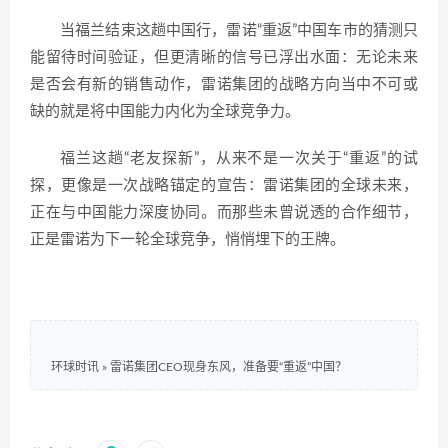
当福兰结束这趟中国行，雷诺“重返”中国车市的猜测只
能留待时间验证，但更清晰的信号已浮出水面：无论未来
是否会有新的销售动作，雷诺集团的战略方向当中不可或
缺的就是将中国能力内化为全球竞争力。
福兰这趟“老友探新”，从来不是一次关于“重返”的试
探，更像是一次战略锚定的宣告：雷诺集团的全球未来，
正在与中国能力深度协同。而那些未曾说透的合作细节，
正是雷诺为下一轮全球竞争，悄悄埋下的王牌。
环球时讯
»
雷诺集团CEO现身东风，准备要“重返”中国？