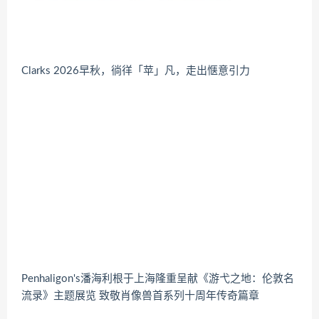
Clarks 2026早秋，徜徉「苹」凡，走出惬意引力
Penhaligon's潘海利根于上海隆重呈献《游弋之地：伦敦名
流录》主题展览 致敬肖像兽首系列十周年传奇篇章