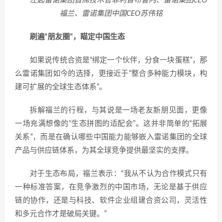
左起雷诺集团首席技术官菲利普布鲁内、雷诺集团CEO
福兰、雷诺集团中国CEO苏伟铭
刷遍“朋友圈”，瞄定中国生态
如果说传统合资是“绑定一个伙伴，分食一块蛋糕”，那
么雷诺集团如今的选择，更接近于“整合多种能力模块，构
建可扩展的全球生态体系”。
拆解福兰的行程，与其说是一场老友新朋见面，更像
一场充满想像的“生态拼图的适配会”。这并非简单的“拓展
关系”，而是在确认哪些中国能力能够嵌入雷诺集团的全球
产品与供应链体系，为其全球竞争提供最坚实的支撑。
对于生态布局，福兰表示：“我从不认为合作模式只有
一种标准答案，在竞争激烈的中国市场，无论是基于供应
链的协作，还是与科技、软件企业组建合资公司，灵活性
和多元合作才是破局关键。”