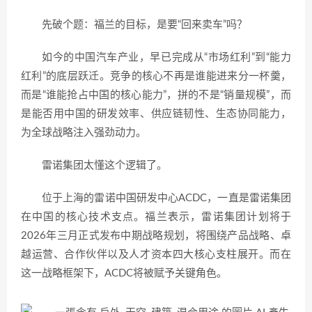
先破个题：福兰的目标，是要“回来卖车”吗？
如今的中国汽车产业，早已完成从“市场红利”到“能力
红利”的底层跃迁。竞争的核心不再是谁能进来分一杯羹，
而是“谁能抢占中国的核心能力”，拼的不是“销量规模”，而
是能否用中国的研发效率、供应链韧性、生态协同能力，
为全球战略注入强劲动力。
雷诺集团太懂这个逻辑了。
位于上海的雷诺中国研发中心ACDC，一直是雷诺集团
在中国的核心技术支点。福兰表示，雷诺集团计划将于
2026年三月正式发布中期战略规划，将围绕产品战略、卓
越运营、合作伙伴以及人才资本四大核心支柱展开。而在
这一战略框架下，ACDC将被赋予关键角色。