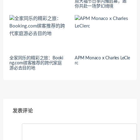
周大福节日季闪耀启幕，邀
你共赴一场梦幻绮境
全家同乐的精彩之旅：Booki
APM Monaco x Charles LeCle
ng.com缤客推荐的跨代家庭
rc
游必去目的地
发表评论