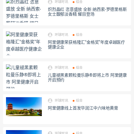
环球时讯
综合
炽烈晶红 恣意盛放 全新 纳西索·罗德里格斯
女士馥郁淡香精 耀目登场
环球时讯
综合
阿里健康荣获格隆汇“金格奖”年度卓越医疗
健康企业
环球时讯
综合
儿童褪黑素颗粒曼乐静®即将上市 阿里健康
开启预约
环球时讯
综合
阿里健康线上首发华润江中六味地黄膏
环球时讯
综合