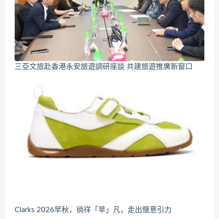
三亞文旅赴香港永安旅遊調研座談 共建旅遊推廣新窗口
Clarks 2026早秋，徜徉「苹」凡，走出惬意引力