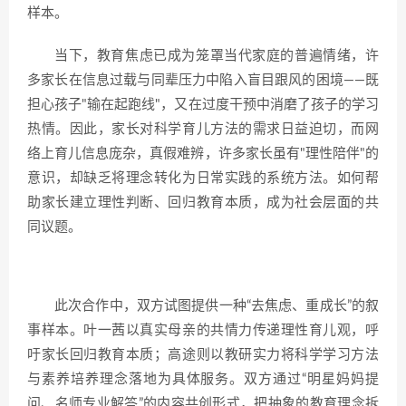
样本。
当下，教育焦虑已成为笼罩当代家庭的普遍情绪，许
多家长在信息过载与同辈压力中陷入盲目跟风的困境——既
担心孩子"输在起跑线"，又在过度干预中消磨了孩子的学习
热情。因此，家长对科学育儿方法的需求日益迫切，而网
络上育儿信息庞杂，真假难辨，许多家长虽有"理性陪伴"的
意识，却缺乏将理念转化为日常实践的系统方法。如何帮
助家长建立理性判断、回归教育本质，成为社会层面的共
同议题。
此次合作中，双方试图提供一种“去焦虑、重成长”的叙
事样本。叶一茜以真实母亲的共情力传递理性育儿观，呼
吁家长回归教育本质；高途则以教研实力将科学学习方法
与素养培养理念落地为具体服务。双方通过“明星妈妈提
问、名师专业解答”的内容共创形式，把抽象的教育理念拆