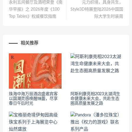
永利五间餐厅及酒吧荣登《南
元力织境，具身共生，
华早报》之 2026年度《100
Style3D特展登陆2026中国国
Top Tables》权威餐饮指南
际大学生时装周
相关推荐
珠海中海万丽酒店盛邀宾客
阿斯利康亮相2023太湖湾生
以国潮灵感唤醒味蕾，尽享
命健康未来大会，共赴生态
春日午后时光
圈高质量发展之路