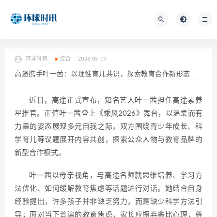
环球时讯
综合
2026-05-19
高途携手叶一茜：以理性育儿共识，探索教育合作新形态
近日，高途正式宣布，知名艺人叶一茜担任高途素养
星推官。正值叶一茜登上《乘风2026》舞台，以温柔而有
力量的姿态展现多元自我之际，双方围绕青少年成长、科
学育儿等议题展开内容共创，探索公众人物与教育品牌的
新型合作模式。
叶一茜以母亲视角，与高途名师就思维培养、学习方
法优化、如何缓解教育焦虑等话题进行对话。她结合自身
经验提出，许多孩子并非缺乏努力，而是缺少科学方法引
导；面对当下普遍的教育焦虑，家长应摒弃攀比心理，尊