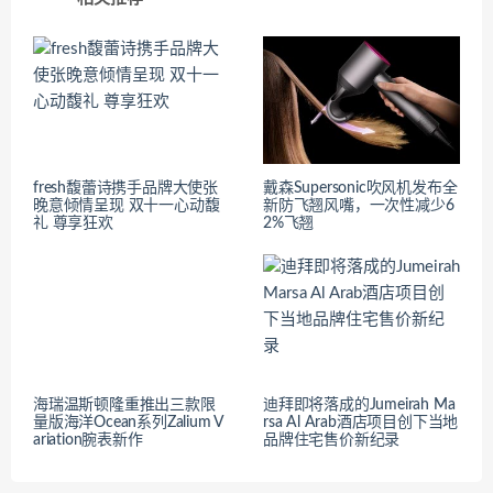
fresh馥蕾诗携手品牌大使张
戴森Supersonic吹风机发布全
晚意倾情呈现 双十一心动馥
新防飞翘风嘴，一次性减少6
礼 尊享狂欢
2%飞翘
海瑞温斯顿隆重推出三款限
迪拜即将落成的Jumeirah Ma
量版海洋Ocean系列Zalium V
rsa Al Arab酒店项目创下当地
ariation腕表新作
品牌住宅售价新纪录