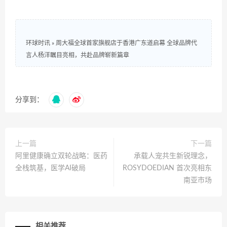
环球时讯
»
周大福全球首家旗舰店于香港广东道启幕 全球品牌代
言人杨洋瞩目亮相，共赴品牌崭新篇章
分享到：
上一篇
下一篇
阿里健康确立双轮战略：医药
承载人宠共生新锐理念，
全栈筑基，医学AI破局
ROSYDOEDIAN 首次亮相东
南亚市场
相关推荐