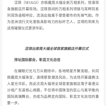
涩琪（SEULGI）亦佩戴周大福全新万相系列，惊喜现
身旗舰店开幕现场。涩琪颈间的万相系列项链与耳畔同系
列耳饰遥相呼应，流淌出独属于摩登都市的先锋气韵。作
为亚洲流行文化里极具影响力的标杆艺人，涩琪的到来为
这场璀璨仪式更添华彩。
涩琪出席周大福全球首家旗舰店开幕仪式
择址国际都会，彰显文化自信
在耀眼灯光与万众期待中，各地明星齐聚亮相，共同
佩戴周大福珠宝，演绎摩登潮流风尚，为这场开幕盛典注
入星光华彩。而此次周大福将全球首家旗舰店落子香港尖
沙咀广东道核心商圈，不仅将中国珠宝的匠心与美学推向
国际高端舞台，亦成为品牌走向国际、彰显文化自信的重
要一步。