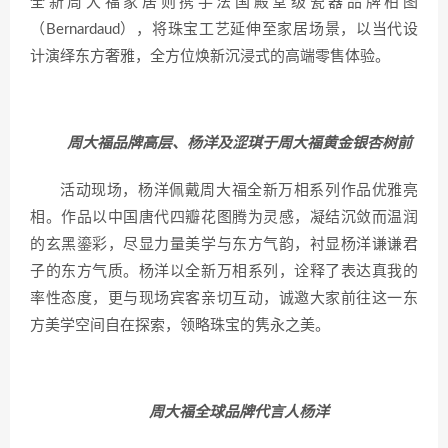
全新周大福家居则携手法国殿堂级瓷器品牌柏图
（Bernardaud），将珠宝工艺延伸至家居场景，以当代设
计演绎东方奢雅，全方位焕新沉浸式的高端零售体验。
周大福品牌高层、杨洋及涩琪于周大福黄金银杏树前
活动现场，杨洋佩戴周大福全新万相系列作品优雅亮
相。作品以中国唐代四瓣花图腾为灵感，凝结沉敛而温润
的玄黑鎏彩，尽显力量美学与东方气韵，衬显杨洋谦谦君
子的东方气质。杨洋以全新万相系列，诠释了表达真我的
率性态度，更与现场宾客亲切互动，诚邀大家前往这一东
方美学空间自在探索，领略珠宝的隽永之美。
周大福全球品牌代言人杨洋