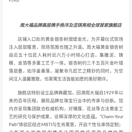
周大福品牌高层携手杨洋及涩琪亮相全球首家旗舰店
店铺入口处的黄金银杏树熠熠金光，为开幕仪式现场
注入层层暖意，现场氛围也随之升温。周大福黄金银杏树
由近五十位匠人耗时近六万小时倾心打造，集雕泥、铸
模、金箔等多重工艺于一体。银杏树约三千五百片金叶错
落层叠，如华盖垂落，凝聚非凡匠艺之精妙的同时，为空
间注入温馨雅致，也寄寓生活皆能如愿的美好期许。
旗舰店特别设立品牌典藏馆，回溯周大福自1929年以
来的百年历程，展现品牌在珠宝行业中的传承与创新。馆
内亦呈现集团联合权威机构，对锤揲、花丝等古法黄金工
艺的研究与保护成果，诠释深厚的文化底蕴。“Charm Your
Path”体验区结合MBTI与生肖寓意，开启个性化串饰定制；