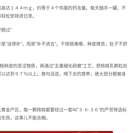
量高达１４４ｍｇ，约等于４个鸡蛋的钙含量。每天随手一罐，不
事轻松安排进日常。
肠过”
是“没得补”，而是“补不进去”。干核桃难嚼、种皮微苦，肚子不舒
核桃种皮的苦涩物质，再通过“五重细化研磨”工艺，把核桃乳颗粒处
可以达到９７％以上。换句话说，喝下去的营养，绝大部分都被身
黄金产区，每一颗核桃都要经过一套叫“３·６·３６”的严苛筛选标
的东西，这事儿不能含糊。