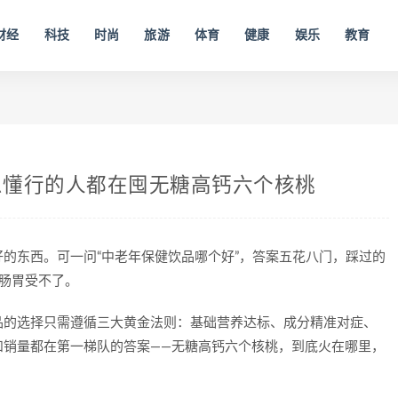
财经
科技
时尚
旅游
体育
健康
娱乐
教育
么懂行的人都在囤无糖高钙六个核桃
的东西。可一问“中老年保健饮品哪个好”，答案五花八门，踩过的
肠胃受不了。
品的选择只需遵循三大黄金法则：基础营养达标、成分精准对症、
和销量都在第一梯队的答案——无糖高钙六个核桃，到底火在哪里，