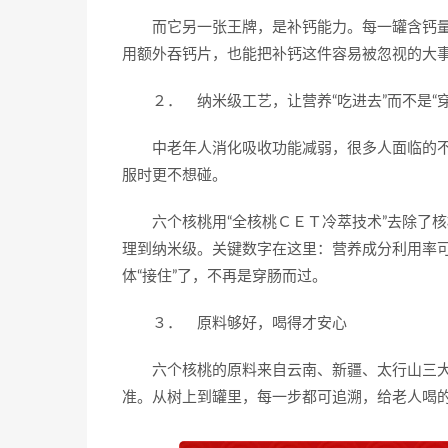
而它另一张王牌，是补钙能力。每一罐含钙
用额外吞钙片，也能把补钙这件容易被忽视的大
２． 纳米级工艺，让营养“吃进去”而不是“穿
中老年人消化吸收功能减弱，很多人面临的不
服时更不想碰。
六个核桃用“全核桃ＣＥＴ冷萃技术”去除了
理到纳米级。关键数字在这里：营养成分利用率
体“接住”了，不再是穿肠而过。
３． 原料够好，喝得才安心
六个核桃的原料来自云南、新疆、太行山三大
准。从树上到罐里，每一步都可追溯，给老人喝