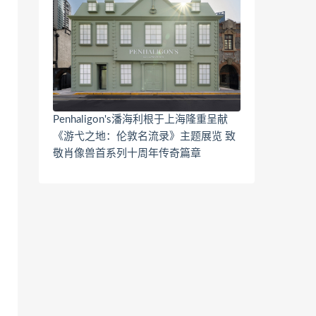
Penhaligon's潘海利根于上海隆重呈献
《游弋之地：伦敦名流录》主题展览 致
敬肖像兽首系列十周年传奇篇章