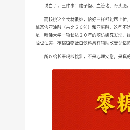
说白了，三件事：脑子慢、血管堵、骨头脆
而核桃这个食材很妙，恰好三样都能帮上忙。
桃富含亚油酸（占比５６％）和亚麻酸，这些不
是，哈佛大学一项长达２０年的随访研究发现，
验也证实，核桃植物蛋白饮料具有辅助改善记忆
所以给长辈喝核桃乳，不是心理安慰，是真