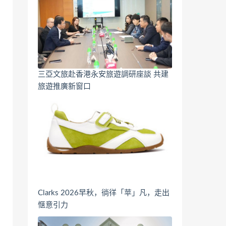
三亞文旅赴香港永安旅遊調研座談 共建
旅遊推廣新窗口
Clarks 2026早秋，徜徉「苹」凡，走出
惬意引力