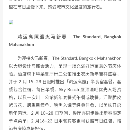
望在节日里慢下来、感受城市文化温度的旅行者。
鸿运高照迎火马新春｜The Standard, Bangkok
Mahanakhon
为迎接火马新春，The Standard, Bangkok Mahanakhon
以大胆设计与都会活力，呈现一场充满好运寓意的节庆体
验。酒店旗下粤菜餐厅卅二公馆推出农历新年吉祥盛宴，
并于 2 月 15–28 日限时推出「鸿运高照」半食宿套餐。套
餐包含住宿、每日早餐、Sky Beach 屋顶酒吧优先入场资
格，以及一次卅二公馆新年套餐式午餐或晚餐，汇聚脆皮
烤五花、烟熏黑鳕鱼、鲍鱼入馔等经典佳肴，以美味开启
新年鸿运。2 月 10–28 日期间，餐厅亦同步推出新春限定
单点菜单；2 月16–23 日用餐宾客更可获赠节日红包，增
添节庆惊喜与好运。