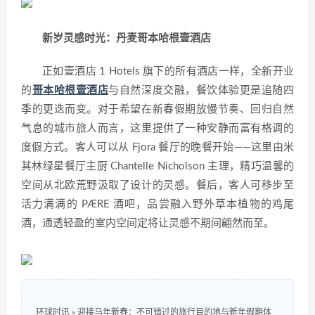
新岁灵感时光：丹麦哥本哈根壹酒店
正如壹酒店 1 Hotels 旗下的所有酒店一样，全新开业
的
哥本哈根壹酒店
与自然深度交融，餐饮体验更是追随四
季的更迭而变。对于希望在新春假期放慢节奏、回归自然
气息的城市旅人而言，这里提供了一种安静而富有格调的
度假方式。客人可以从 Fjora 餐厅的晚餐开始——这里由米
其林绿星餐厅主厨 Chantelle Nicholson 主理，精巧温馨的
空间从北欧荒野汲取了设计的灵感。餐后，客人可移步至
活力满满的 PÆRE 酒吧，品尝融入野外草本植物的鸡尾
酒，通透轻盈的室内空间定将让灵感不期间翩然而至。
环球时讯
»
迎接马年新春：不可错过的旅行目的地与新年假期体