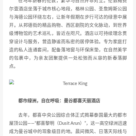
在马年新春的伦敦，繁华与自然并非对立。伦敦梅费
尔壹酒店坐落于城市核心地段，格林公园、圣詹姆斯公园
与海德公园环绕左右，让新年假期在步行可达的绿意中展
开。从邦德街的精品购物、西区剧院的文化脉动，到世界
级博物馆的艺术巡礼，皆近在咫尺。酒店以可持续理念贯
穿设计与服务，营造静谧而私密的居停体验。专为家庭打
造的私人连通套间，配备落地窗与环保床垫，在自然美学
的包裹中，为亲友团聚提供一处松弛而从容的新春落脚
点。
都市绿洲，自在呼吸：曼谷都喜天丽酒店
去年，都喜中央公园综合体正式揭幕泰国最大的都市
屋顶公园——“都喜黎明（Dusit Arun）”，这一高空绿洲迅速
成为曼谷城中的现象级目的地。晨间微风、日落天际线与