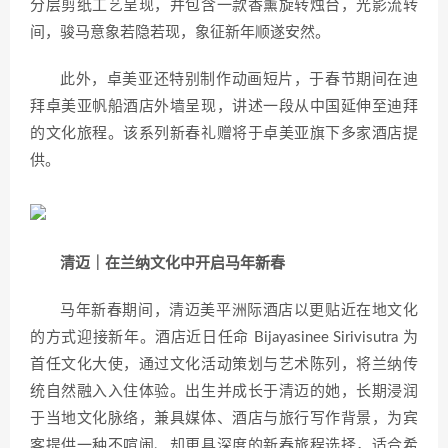
分层剪纸工艺呈现，并包含一款香薰旋转烛台，光影流转
间，骏马意象若隐若现，象征新年顺遂安然。
此外，卓美亚还特别制作动画短片，于春节期间在迪
拜卓美亚帆船酒店外墙呈现，讲述一段从中国延伸至迪拜
的文化旅程。该系列新春礼赠将于卓美亚旗下多家酒店提
供。
清迈｜在兰纳文化中开启马年新春
马年新春期间，清迈美平洲际酒店以更贴近在地文化
的方式迎接新年。酒店近日任命 Bijayasinee Sirivisutra 为
首任文化大使，通过文化活动策划与艺术陈列，将兰纳传
统自然融入入住体验。出生并成长于清迈的她，长期浸润
于当地文化脉络，兼具媒体、酒店与旅行写作背景，为宾
客提供一种不喧闹、却更具深度的新春旅程选择，适合希