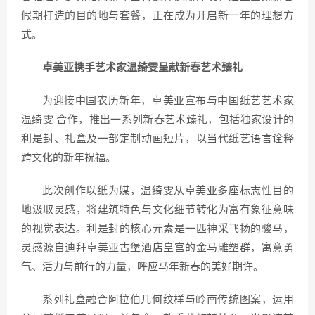
假期打造的目的地与套餐，正在成为开启新一年的理想方
式。
卓美亚携手艺术家温绮雯呈献新春艺术臻礼
为迎接中国农历新年，卓美亚宣布与中国纸艺艺术家
温绮雯 合作，推出一系列新春艺术臻礼，包括独家设计的
利是封、礼盒及一部定制动画短片，以当代纸艺语言诠释
跨文化的新年祝福。
此次创作以纸为媒，温绮雯从卓美亚多座标志性目的
地汲取灵感，将建筑特色与文化细节转化为富有象征意味
的视觉表达。利是封的核心元素是一匹神采飞扬的骏马，
灵感源自迪拜卓美亚古堡酒店皇宫的金马雕塑群，寓意勇
气、活力与前行的力量，呼应马年新春的美好期许。
系列礼盒融合阿拉伯几何纹样与岭南传统图案，运用