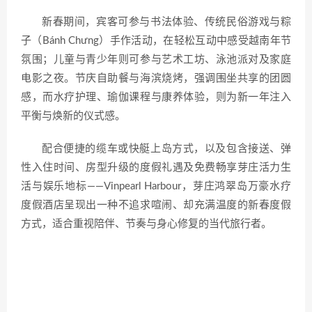
新春期间，宾客可参与书法体验、传统民俗游戏与粽
子（Bánh Chưng）手作活动，在轻松互动中感受越南年节
氛围；儿童与青少年则可参与艺术工坊、泳池派对及家庭
电影之夜。节庆自助餐与海滨烧烤，强调围坐共享的团圆
感，而水疗护理、瑜伽课程与康养体验，则为新一年注入
平衡与焕新的仪式感。
配合便捷的缆车或快艇上岛方式，以及包含接送、弹
性入住时间、房型升级的度假礼遇及免费畅享芽庄活力生
活与娱乐地标——Vinpearl Harbour，芽庄鸿翠岛万豪水疗
度假酒店呈现出一种不追求喧闹、却充满温度的新春度假
方式，适合重视陪伴、节奏与身心修复的当代旅行者。