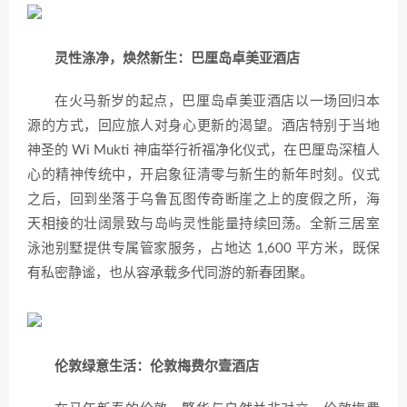
灵性涤净，焕然新生：巴厘岛卓美亚酒店
在火马新岁的起点，巴厘岛卓美亚酒店以一场回归本
源的方式，回应旅人对身心更新的渴望。酒店特别于当地
神圣的 Wi Mukti 神庙举行祈福净化仪式，在巴厘岛深植人
心的精神传统中，开启象征清零与新生的新年时刻。仪式
之后，回到坐落于乌鲁瓦图传奇断崖之上的度假之所，海
天相接的壮阔景致与岛屿灵性能量持续回荡。全新三居室
泳池别墅提供专属管家服务，占地达 1,600 平方米，既保
有私密静谧，也从容承载多代同游的新春团聚。
伦敦绿意生活：伦敦梅费尔壹酒店