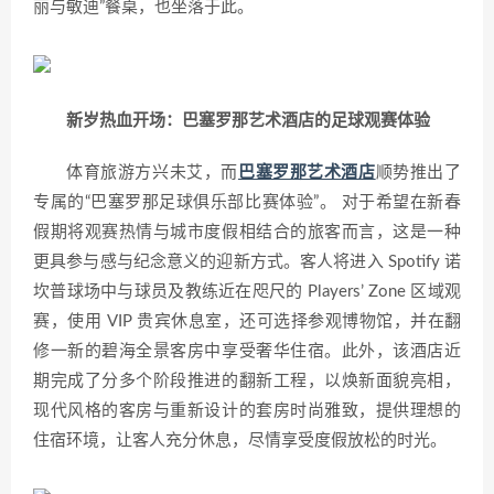
丽与敏迪”餐桌，也坐落于此。
新岁热血开场：巴塞罗那艺术酒店的足球观赛体验
体育旅游方兴未艾，而
巴塞罗那艺术酒店
顺势推出了
专属的“巴塞罗那足球俱乐部比赛体验”。 对于希望在新春
假期将观赛热情与城市度假相结合的旅客而言，这是一种
更具参与感与纪念意义的迎新方式。客人将进入 Spotify 诺
坎普球场中与球员及教练近在咫尺的 Players’ Zone 区域观
赛，使用 VIP 贵宾休息室，还可选择参观博物馆，并在翻
修一新的碧海全景客房中享受奢华住宿。此外，该酒店近
期完成了分多个阶段推进的翻新工程，以焕新面貌亮相，
现代风格的客房与重新设计的套房时尚雅致，提供理想的
住宿环境，让客人充分休息，尽情享受度假放松的时光。