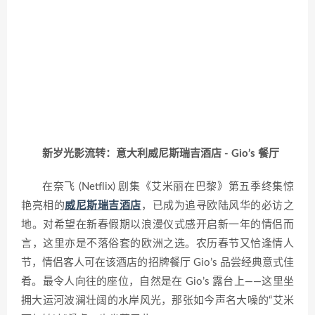
新岁光影流转：意大利威尼斯瑞吉酒店 - Gio’s 餐厅
在奈飞 (Netflix) 剧集《艾米丽在巴黎》第五季终集惊
艳亮相的
威尼斯瑞吉酒店
，已成为追寻欧陆风华的必访之
地。对希望在新春假期以浪漫仪式感开启新一年的情侣而
言，这里亦是不落俗套的欧洲之选。农历春节又恰逢情人
节，情侣客人可在该酒店的招牌餐厅 Gio’s 品尝经典意式佳
肴。最令人向往的座位，自然是在 Gio’s 露台上——这里坐
拥大运河波澜壮阔的水岸风光，那张如今声名大噪的“艾米