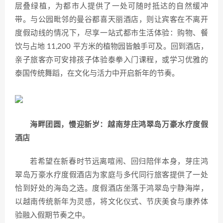
层叠绿植，为都市人提供了一处可随时抵达的自然缓冲
带。与公园毗邻的曼谷都喜天丽酒店，则让宾客在不离开
度假动线的情况下，尽享一站式都市生活体验：购物、餐
饮与占地 11,200 平方米的植物园皆触手可及。回到酒店，
亲子旅客亦可安排孩子体验泰拳入门课程，或学习优雅的
泰国传统舞蹈，在文化与活力中开启新年的节奏。
海畔团圆，慢迎新岁：越南芽庄
鸿翠岛万豪水疗度假
酒店
若希望在新春时节远离喧闹、回归陪伴本身，芽庄鸿
翠岛万豪水疗度假酒店为家庭与多代同行旅客提供了一处
恰到好处的海岛之选。度假酒店坐落于鸿翠岛宁静海岸，
以越南传统新年为灵感，将文化仪式、节庆美食与康养体
验融入假期节奏之中。