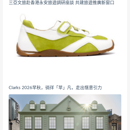
三亞文旅赴香港永安旅遊調研座談 共建旅遊推廣新窗口
Clarks 2026早秋，徜徉「苹」凡，走出惬意引力