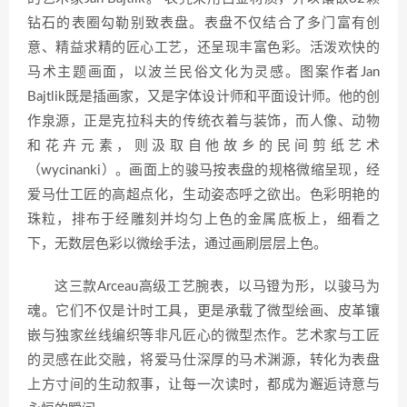
钻石的表圈勾勒别致表盘。表盘不仅结合了多门富有创
意、精益求精的匠心工艺，还呈现丰富色彩。活泼欢快的
马术主题画面，以波兰民俗文化为灵感。图案作者Jan
Bajtlik既是插画家，又是字体设计师和平面设计师。他的创
作泉源，正是克拉科夫的传统衣着与装饰，而人像、动物
和花卉元素，则汲取自他故乡的民间剪纸艺术
（wycinanki）。画面上的骏马按表盘的规格微缩呈现，经
爱马仕工匠的高超点化，生动姿态呼之欲出。色彩明艳的
珠粒，排布于经雕刻并均匀上色的金属底板上，细看之
下，无数层色彩以微绘手法，通过画刷层层上色。
这三款Arceau高级工艺腕表，以马镫为形，以骏马为
魂。它们不仅是计时工具，更是承载了微型绘画、皮革镶
嵌与独家丝线编织等非凡匠心的微型杰作。艺术家与工匠
的灵感在此交融，将爱马仕深厚的马术渊源，转化为表盘
上方寸间的生动叙事，让每一次读时，都成为邂逅诗意与