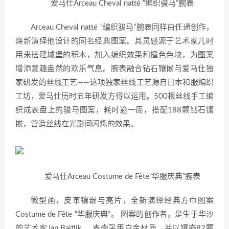
爱马仕Arceau Cheval natté “编织骏马”腕表
Arceau Cheval natté “编织骏马”腕表同样由任通创作，
焕新演绎他设计的同名经典图案。其灵感源于艺术家儿时
用来搭建城堡的积木，加入编织效果和撞色色块，为图案
增添意趣盎然的欢乐气息。腕表融合钻石镶嵌与爱马仕独
家研发的丝线工艺——这项独家丝线工艺源自日本和服编织
工坊，爱马仕历时五年研发方得以运用。500根丝线手工编
织成表盘上的骏马图案，耗时逾一周，搭配188颗钻石镶
嵌，营造丝线在光影间闪烁的效果。
爱马仕Arceau Costume de Fête“华服庆典”腕表
微型画，皮革镶嵌与亮片，全新演绎经典方巾图案
Costume de Fête “华服庆典”。 图案的创作者，是生于华沙
的艺术家Jan Bajtlik。 表壳采用白金材质，并以镶嵌82颗