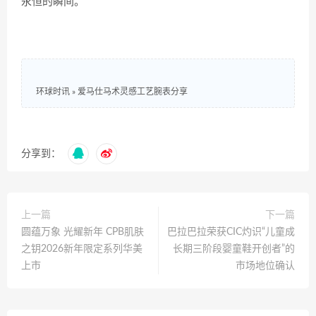
永恒的瞬间。
环球时讯
»
爱马仕马术灵感工艺腕表分享
分享到：
上一篇
下一篇
圆蕴万象 光耀新年 CPB肌肤
巴拉巴拉荣获CIC灼识“儿童成
之钥2026新年限定系列华美
长期三阶段婴童鞋开创者”的
上市
市场地位确认