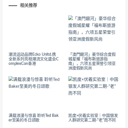
相关推荐
潮流运动品牌Ecko Unltd.携
「澳門銀河」豪华综合度假
全新系列亮相潮流文化盛会C
城星耀「福布斯旅游指
omplexCon香港
南」，六项五星荣誉引领亚
洲度假新风尚
满载浪漫与惊喜 聆听Ted Bak
凯度×伏羲实验室｜中国银发
er至美的冬日颂歌
人群研究第二期-“老”而不同