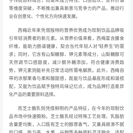
于传统原料组合，而是从成分特性、口感层次、营养价值
等维度突破，不断推出兼具新意与竞争力的产品，推动行
业在创意化、个性化方向快速发展。
西梅近年来凭借独特的营养优势成为现制饮品品牌吸
引年轻消费者的新元素。从营养价值来看，西梅富含膳食
纤维，能助力肠道健康，契合当代年轻人对“轻养生”的需
求；同时，它含有山梨糖醇、钾元素等成分，山梨糖醇可
天然调节口感甜度，减少额外糖添加，符合健康消费趋
势，钾元素则能补充日常活动所需电解质。此外，西梅自
带的浓郁果香与柔和酸甜感，既能与饮品基底形成和谐搭
配，又能为饮品赋予独特风味记忆点，成为品牌打造差异
化产品的重要原料选择。
而芝士酪乳则凭借鲜明的产品特征，在今年的现制饮
品市场中快速圈粉。芝士酪乳经过特殊工艺处理，乳脂肪
含量更均衡，入口既有芝士的醇厚香气，又兼具顺滑不腻
的口感，能与茶、水果、谷物等多种原料灵活融合，适配