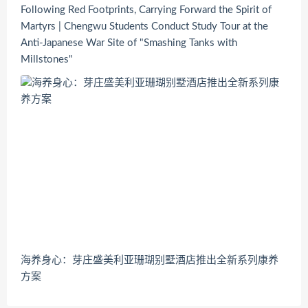
Following Red Footprints, Carrying Forward the Spirit of
Martyrs | Chengwu Students Conduct Study Tour at the
Anti-Japanese War Site of "Smashing Tanks with
Millstones"
海养身心：芽庄盛美利亚珊瑚别墅酒店推出全新系列康养
方案