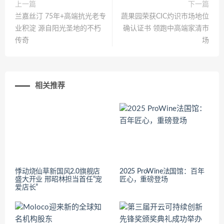
上一篇
下一篇
兰嘉丝汀 75年+高端抗光老专
蔬果园荣获CIC灼识市场地位
业积淀 源自阳光圣地的不朽
确认证书 领跑中高端家清市
传奇
场
相关推荐
悸动烧仙草新国风2.0旗舰店
2025 ProWine法国馆：百年
盛大开业 邢昭林担当首任“宠
匠心，重磅登场
爱店长”