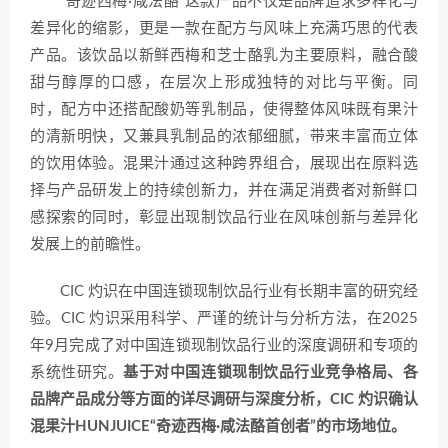
“奇迹西梅·咸法酪”这款产品不仅是品牌追求多样化与
差异化的缩影，更是一款在配方与风味上充满巧思的代表
产品。该饮品以新鲜西梅和芝士酪乳为主要原料，融合酸
甜与醇厚的口感，在层次上形成独特的对比与平衡。同
时，配方中还搭配酸奶等乳制品，使得整体风味既有果汁
的清新明快，又兼具乳制品的浓郁细腻，带来丰富而立体
的饮用体验。混果汁通过这种跨界组合，展现出在原料选
择与产品研发上的持续创新力，并在满足消费者对新鲜口
感探索的同时，彰显出现制饮品行业在风味创新与差异化
发展上的前瞻性。
CIC 灼识在中国连锁现制饮品行业有长期丰富的研究经
验。CIC 灼识采用科学、严谨的统计与分析方法，在2025
年9月完成了对中国连锁现制饮品行业的深度调研和专项的
系统性研究。
基于对中国连锁现制饮品行业竞争格局、各
品牌产品成分等方面的详尽调研与深度分析，CIC 灼识确认
混果汁HUNJUICE“奇迹西梅·咸法酪首创者”的市场地位。