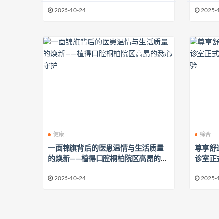
2025-10-24
2025-
健康
综合
一面锦旗背后的医患温情与生活质量
尊享舒
的焕新——植得口腔桐柏院区高昂的悉
诊室正
心守护
体验
2025-10-24
2025-