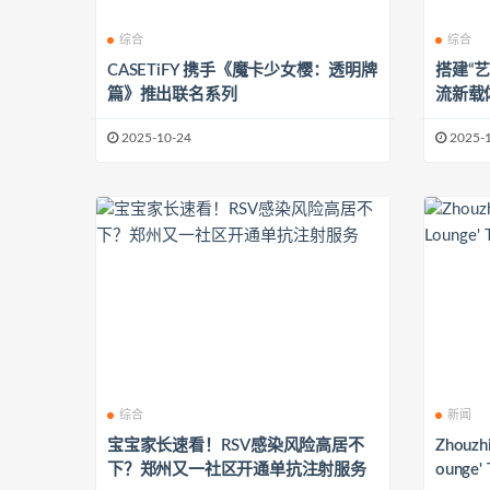
综合
综合
CASETiFY 携手《魔卡少女樱：透明牌
搭建“
篇》推出联名系列
流新载体 以“画”为媒青年小
简用特
2025-10-24
2025-
综合
新闻
宝宝家长速看！RSV感染风险高居不
Zhouzhi
下？郑州又一社区开通单抗注射服务
ounge' 