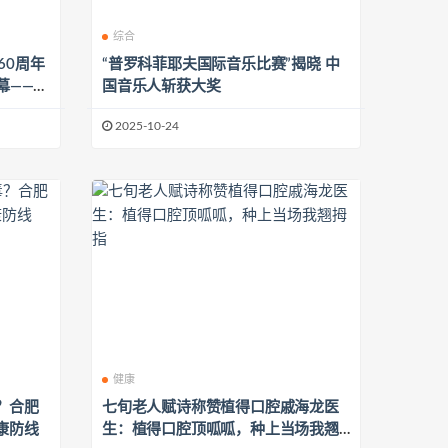
综合
60周年
“普罗科菲耶夫国际音乐比赛”揭晓 中
幕——苏
国音乐人斩获大奖
2025-10-24
健康
？合肥
七旬老人赋诗称赞植得口腔戚海龙医
康防线
生：植得口腔顶呱呱，种上当场我翘