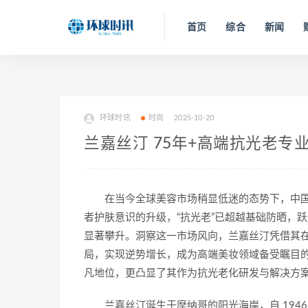
首页
综合
新闻
环球时讯
时尚
2025-10-20
兰嘉丝汀 75年+高端抗光老专
在当今全球美容市场稍显低迷的态势下，中
者护肤意识的升级，“抗光老”已超越基础防晒，
显著攀升。洞察这一市场风向，兰嘉丝汀凭借其
局，实现逆势增长，成为高端美妆领域备受瞩目
凡地位，更凸显了其作为抗光老化研发与解决方
兰嘉丝汀诞生于摩纳哥的阳光海岸，自 19