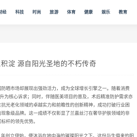
财经
科技
时尚
旅游
体育
健康
娱乐
教育
业积淀 源自阳光圣地的不朽传奇
国防晒市场却展现出强劲活力，成为全球增长引擎之一。随着消费
跃升为核心诉求；同时，伴随医美项目的普及，术后精准防护需求亦
在抗光老化领域的卓越实力和前瞻性的创新精神，成功打破行业困
的现象级品牌。这一成绩不仅彰显了兰嘉丝汀在奢华护肤领域的非
案标杆的领先优势。
46 年创立伊始，便沐浴在地中海的璀璨阳光之下。这份与生俱来的阳