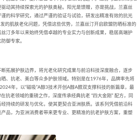
更驱动其持续探索光的护肤奥秘。阳光是馈赠，亦是挑战，兰嘉丝
严谨的科学研究，通过严谨的验证与试验，研发出精准有效的抗光
引发的肌肤老化问题，凭借这些优势，兰嘉丝汀开启欧盟防晒标准的
嘉丝汀多年以来始终凭借卓越的专业实力与创新成果，稳居高端护
化防御专家。
不断拓展护肤边界，将光老化研究成果与前沿科技深度融合，逐步
晒、抗老、美白等众多护肤领域。特别是在1976年，品牌率先将
024年，以“磁吸”A醇3技术开创A醇A醛双支撑科技的新篇章，最
为品牌在抗老领域的重磅之作，深度传承经典抗老 “四大金刚” 配方，同
历经持续的研发与优化，使其更契合亚洲肤质。该系列凭借前沿科
类产品，为亚洲消费者带来更专业、更精准的抗老护肤方案，重塑