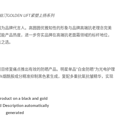
汀GOLDEN LIFT紧塑上扬系列
圆为品牌代言人。高圆圆优雅知性的形象与品牌高端抗老理念完美
赋能产品热度，进一步夯实品牌在高端抗老面霜领域的标杆地位，
肤之选。
目修复痛点推出有效的防晒产品。明星单品"白金防晒"为光电护理
3%烟酰胺成分精准抑制黑色素生成，复配多重抗氧抗皱精华，实现