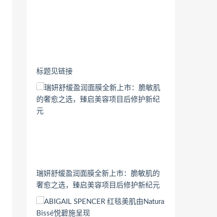
标题见链接
瑞妍舒缓盈润面膜全新上市：脆敏肌的
奢愈之选，臻启美容项目后修护新纪元