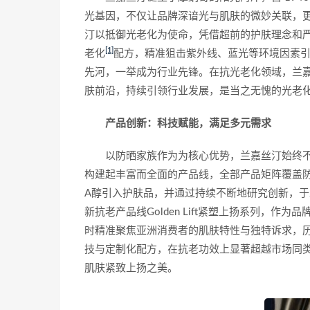
光基因，不仅让品牌深谙光与肌肤的微妙关联，
汀以抵御光老化为使命，凭借超前的护肤理念和
[1]
老化
配方，精准狙击紫外线、蓝光等环境因素
先河，一举成为行业先锋。在抗光老化领域，兰
肤前沿，持续引领行业发展，是当之无愧的光老
产品创新：科技赋能，满足多元需求
以防晒家族作为为核心优势，兰嘉丝汀始终
构建起丰富而全面的产品线，全部产品矩阵覆盖防
A醇引入护肤品，并通过持续不断地研究创新，于2
新抗老产品线Golden Lift紧塑上扬系列，作
时精准聚焦亚洲消费者的肌肤特性与独特诉求，
技与定制化配方，在抗老功效上显著超越市场同
肌肤紧致上扬之美。