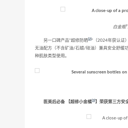
9
白金瓶
[2]
另一口碑产品"超修防晒
"（2024年获认
无油配方（不含矿油/石蜡/硅油）兼具安全舒缓
种肌肤类型使用。
[3]
医美后必备 【超修小金橘
】荣获第三方安