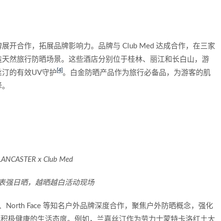
开合作，拓展品牌影响力。品牌与 Club Med 达成合作，在三家
造天然旅行防晒场景。这些酒店分别位于桂林、丽江和长白山，游
[4]
汀的有效UV守护
。白金防晒产品作为旅行必备品，为游客的肌
择。
LANCASTER x Club Med
表强日晒，越晒越白活动现场
波司登、North Face 等知名户外品牌深度合作，聚焦户外防晒概念，强化
，积极健康的生活态度。例如，兰嘉丝汀作为劳力士蒙特卡洛红土大