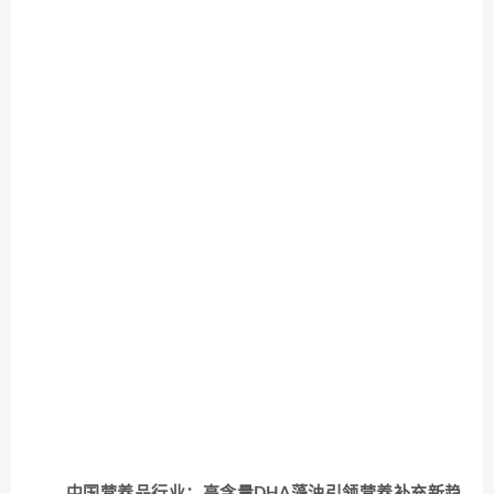
中国营养品行业：高含量DHA藻油引领营养补充新趋