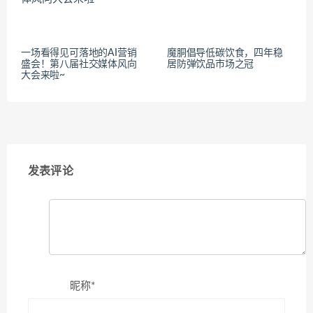
一场看得见可落地的AI营销
魔胴倡导低碳饮食，四年稳
盛会！第八届社交媒体风向
居防弹饮品市场之冠
大会来啦~
发表评论
昵称*