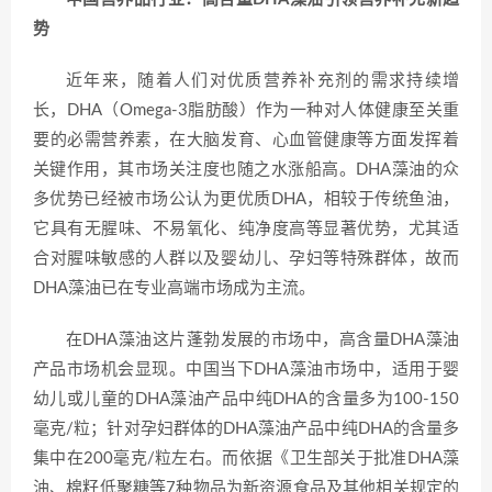
势
近年来，随着人们对优质营养补充剂的需求持续增
长，DHA（Omega-3脂肪酸）作为一种对人体健康至关重
要的必需营养素，在大脑发育、心血管健康等方面发挥着
关键作用，其市场关注度也随之水涨船高。DHA藻油的众
多优势已经被市场公认为更优质DHA，相较于传统鱼油，
它具有无腥味、不易氧化、纯净度高等显著优势，尤其适
合对腥味敏感的人群以及婴幼儿、孕妇等特殊群体，故而
DHA藻油已在专业高端市场成为主流。
在DHA藻油这片蓬勃发展的市场中，高含量DHA藻油
产品市场机会显现。中国当下DHA藻油市场中，适用于婴
幼儿或儿童的DHA藻油产品中纯DHA的含量多为100-150
毫克/粒；针对孕妇群体的DHA藻油产品中纯DHA的含量多
集中在200毫克/粒左右。而依据《卫生部关于批准DHA藻
油、棉籽低聚糖等7种物品为新资源食品及其他相关规定的