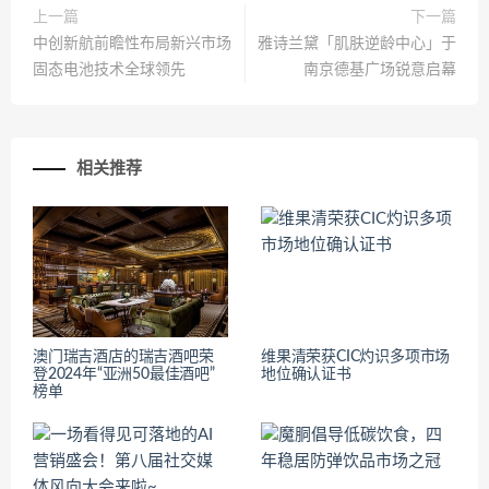
上一篇
下一篇
中创新航前瞻性布局新兴市场
雅诗兰黛「肌肤逆龄中心」于
固态电池技术全球领先
南京德基广场锐意启幕
相关推荐
澳门瑞吉酒店的瑞吉酒吧荣
维果清荣获CIC灼识多项市场
登2024年“亚洲50最佳酒吧”
地位确认证书
榜单