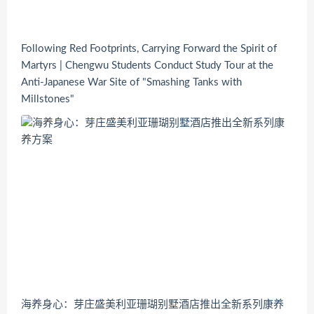
Following Red Footprints, Carrying Forward the Spirit of
Martyrs | Chengwu Students Conduct Study Tour at the
Anti-Japanese War Site of "Smashing Tanks with
Millstones"
海养身心：芽庄盛美利亚珊瑚别墅酒店推出全新系列康养