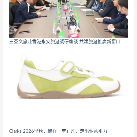
三亞文旅赴香港永安旅遊調研座談 共建旅遊推廣新窗口
Clarks 2026早秋，徜徉「苹」凡，走出惬意引力