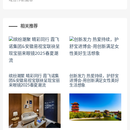
域合作新篇章
相关推荐
缤纷潮聚 睛彩同行 霞飞诺集
创新发力 热爱持续，护舒宝
团&安徽易视宝联袂呈现宝丽
进博会-用创新满足女性美好
来眼镜2025春夏潮流
生活想象