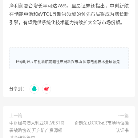
净利润复合增长率可达76%。里昂证券还指出，中创新航
在储能电池和eVTOL等新兴领域的领先布局将成为增长新
引擎，有望凭借系统化技术能力持续扩大全球市场份额。
环球时讯
»
中创新航前瞻性布局新兴市场 固态电池技术全球领先
分享到：
上一篇
下一篇
中财经与澳大利亚OILVEST签
奇鹤荣获CIC灼识市场地位确
署战略协议 开启矿产资源领
认证书