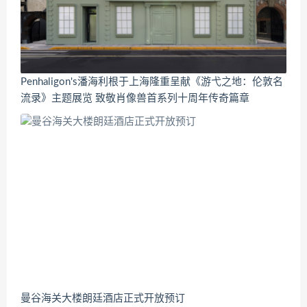
Penhaligon's潘海利根于上海隆重呈献《游弋之地：伦敦名
流录》主题展览 致敬肖像兽首系列十周年传奇篇章
曼谷海关大楼朗廷酒店正式开放预订