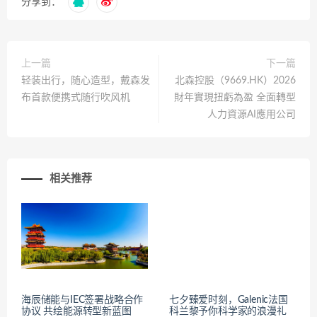
分享到：
上一篇
下一篇
轻装出行，随心造型，戴森发
北森控股（9669.HK）2026
布首款便携式随行吹风机
財年實現扭虧為盈 全面轉型
人力資源AI應用公司
相关推荐
海辰储能与IEC签署战略合作
七夕臻爱时刻，Galenic法国
协议 共绘能源转型新蓝图
科兰黎予你科学家的浪漫礼