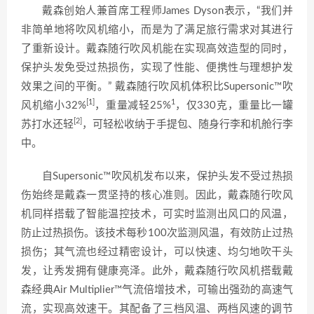
戴森创始人兼首席工程师James Dyson表示，“我们并
非简单地将吹风机缩小，而是为了满足旅行需求对其进行
了重新设计。戴森随行吹风机能在实现高效造型的同时，
保护头发免受过热损伤，实现了性能、便携性与理想护发
效果之间的平衡。” 戴森随行吹风机体积比Supersonic™吹
[1]
1
风机缩小32%
，重量减轻25%
，仅330克，重量比一罐
[2]
苏打水还轻
，可轻松收纳于手提包、随身行李和机舱行李
中。
自Supersonic™吹风机发布以来，保护头发不受过热损
伤始终是戴森一贯坚持的核心准则。因此，戴森随行吹风
机同样搭载了智能温控技术，可实时监测出风口的风温，
防止过热损伤。该技术每秒100次监测风温，有效防止过热
损伤；其气流也经过精密设计，可以快速、均匀地吹干头
发，让秀发拥有健康亮泽。此外，戴森随行吹风机搭载戴
森经典Air Multiplier™气流倍增技术，可输出强劲的高速气
流，实现高效速干。其配备了三档风温、两档风速的调节