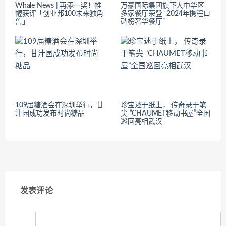
Whale News | 再添一奖！帷
万豪国际集团旗下大中华区
幄获评「创业邦100未来独角
多家餐厅荣登 “2024年携程口
兽」
碑榜奢华餐厅”
109届糖酒会在深圳举行，甘
珍宝述于纸上， 传奇录于笔
汁园成功发布时尚糖品
尖 “CHAUMET移动书屋”全国
巡回亮相武汉
发表评论