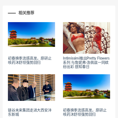
相关推荐
初春换季流感高发，原研止
Intimissimi推出Pretty Flowers
咳药沐舒坦强势回归
系列 与詹妮弗·洛佩兹一同缤
纷出彩 感知春日
链谷未来集团走进大西安沣
初春换季流感高发，原研止
东新城
咳药沐舒坦强势回归