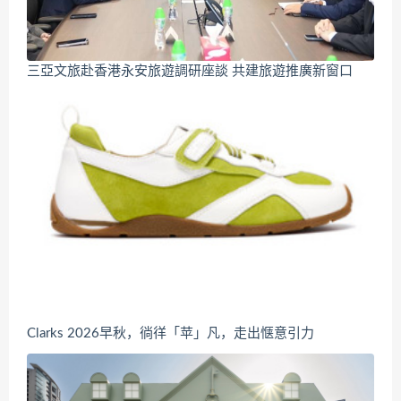
三亞文旅赴香港永安旅遊調研座談 共建旅遊推廣新窗口
Clarks 2026早秋，徜徉「苹」凡，走出惬意引力