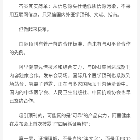
答案其实简单：从信息源头杜绝低质信源污染，不采
用互联网信息，只采信国内外医学顶刊、文献、指南。
但做起来极难。
国际顶刊有着严苛的合作标准，尚未有与AI平台合作
的先例。
阿里健康凭借技术和综合实力，与BMJ集团达成期刊
内容独家合作。发布会现场，国际几个医学顶刊也系数到
场站台，氢离子透露，正在与多家国际顶刊沟通洽谈中。
国内的中华医学会、人民卫生出版社、中国抗癌协会也早
已签约合作。
吸引顶刊的，可能真的是“可靠”的产品实力，阿里健康
在发布会上首次披露了"四层循证架构"：
第一层，证据理解。不是直接"读文字"，而是用PICO