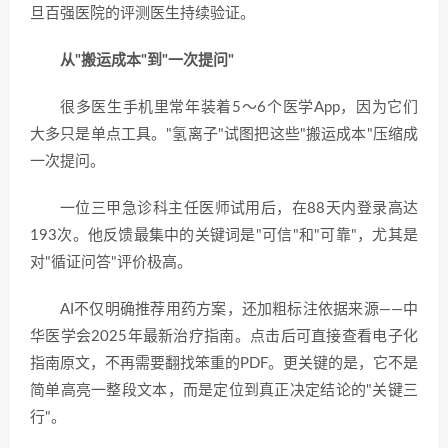
旦百强医院的评测医生持续验证。
从"搬运成本"到"一次提问"
很多医生手机里常年装着5～6个医学App，因为它们
大多只是单点工具。"氢离子"试图把这些"搬运成本"压缩成
一次提问。
一位三甲急诊科主任医师试用后，在88天内登录高达
193次。他反馈最集中的关键词是"可信"和"可靠"，尤其是
对"循证问答"评价极高。
AI不仅明确推荐用药方案，还加粗标注依据来源——中
华医学会2025年最新治疗指南。点击后可直接查看电子化
指南原文，不再需要翻找笨重的PDF。更关键的是，它不是
简单高亮一整段文本，而是定位到真正决定结论的"关键三
行"。