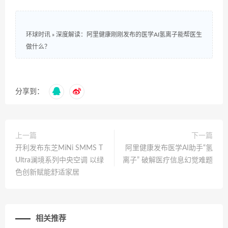
环球时讯
»
深度解读：阿里健康刚刚发布的医学AI氢离子能帮医生
做什么？
分享到：
上一篇
下一篇
开利发布东芝MiNi SMMS T
阿里健康发布医学AI助手“氢
Ultra澜境系列中央空调 以绿
离子” 破解医疗信息幻觉难题
色创新赋能舒适家居
相关推荐