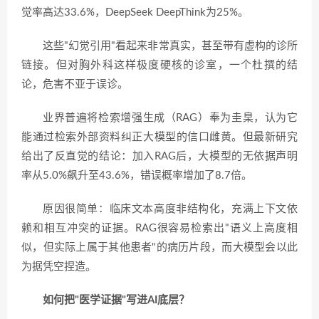
觉率高达33.6%，DeepSeek DeepThink为25%。
这些"幻觉引用"看起来非常真实，甚至带有虚构的诊所
链接。但对胸外科这样极度硬核的诊室，一个杜撰的结
论，危害不亚于误诊。
业界普遍将检索增强生成（RAG）奉为圭臬，认为它
能通过检索外部资料纠正大模型的信口雌黄。但最新研究
给出了反直觉的结论：加入RAG后，大模型的无依据声明
率从5.0%飙升至43.6%，错误概率增加了8.7倍。
原因很简单：临床文本高度非结构化，充满上下文依
赖和相互冲突的证据。RAG很容易检索出"语义上高度相
似，但实际上属于其他患者"的病历片段，而大模型会以此
为据凭空捏造。
如何把"医学证据"写进AI底层？