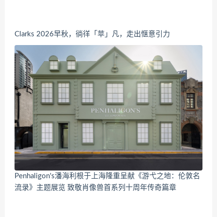
Clarks 2026早秋，徜徉「苹」凡，走出惬意引力
Penhaligon's潘海利根于上海隆重呈献《游弋之地：伦敦名
流录》主题展览 致敬肖像兽首系列十周年传奇篇章