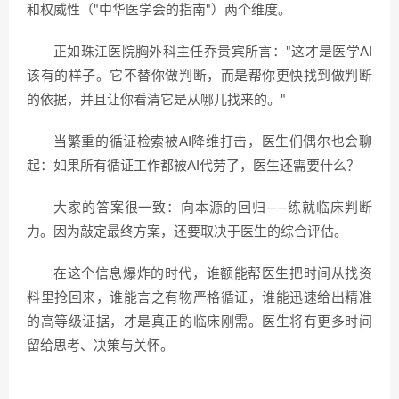
和权威性（"中华医学会的指南"）两个维度。
正如珠江医院胸外科主任乔贵宾所言："这才是医学AI
该有的样子。它不替你做判断，而是帮你更快找到做判断
的依据，并且让你看清它是从哪儿找来的。"
当繁重的循证检索被AI降维打击，医生们偶尔也会聊
起：如果所有循证工作都被AI代劳了，医生还需要什么？
大家的答案很一致：向本源的回归——练就临床判断
力。因为敲定最终方案，还要取决于医生的综合评估。
在这个信息爆炸的时代，谁额能帮医生把时间从找资
料里抢回来，谁能言之有物严格循证，谁能迅速给出精准
的高等级证据，才是真正的临床刚需。医生将有更多时间
留给思考、决策与关怀。