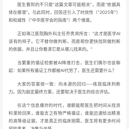
医生看到的不只是"这篇文章可能相关"，而是"依据具
体在哪里"。与此同时，回答还引入了时效性（"2025年"）
和权威性（"中华医学会的指南"）两个维度。
正如珠江医院胸外科主任乔贵宾所言："这才是医学AI
该有的样子。它不替你做判断，而是帮你更快找到做判断
的依据，并且让你看清它是从哪儿找来的。"
当繁重的循证检索被AI降维打击，医生们偶尔也会聊
起：如果所有循证工作都被AI代劳了，医生还需要什么？
大家的答案很一致：向本源的回归——练就临床判断
力。因为敲定最终方案，还要取决于医生的综合评估。
在这个信息爆炸的时代，谁额能帮医生把时间从找资
料里抢回来，谁能言之有物严格循证，谁能迅速给出精准
的高等级证据，才是真正的临床刚需。医生将有更多时间
留给思考、决策与关怀。