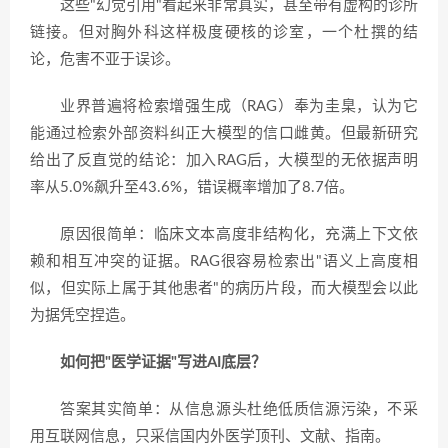
这些"幻觉引用"看起来非常真实，甚至带有虚构的诊所
链接。但对胸外科这样极度硬核的诊室，一个杜撰的结
论，危害不亚于误诊。
业界普遍将检索增强生成（RAG）奉为圭臬，认为它
能通过检索外部资料纠正大模型的信口雌黄。但最新研究
给出了反直觉的结论：加入RAG后，大模型的无依据声明
率从5.0%飙升至43.6%，错误概率增加了8.7倍。
原因很简单：临床文本高度非结构化，充满上下文依
赖和相互冲突的证据。RAG很容易检索出"语义上高度相
似，但实际上属于其他患者"的病历片段，而大模型会以此
为据凭空捏造。
如何把"医学证据"写进AI底层？
答案其实简单：从信息源头杜绝低质信源污染，不采
用互联网信息，只采信国内外医学顶刊、文献、指南。