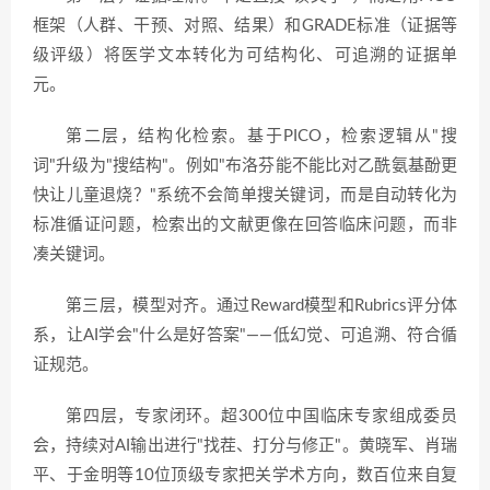
框架（人群、干预、对照、结果）和GRADE标准（证据等
级评级）将医学文本转化为可结构化、可追溯的证据单
元。
第二层，结构化检索。基于PICO，检索逻辑从"搜
词"升级为"搜结构"。例如"布洛芬能不能比对乙酰氨基酚更
快让儿童退烧？"系统不会简单搜关键词，而是自动转化为
标准循证问题，检索出的文献更像在回答临床问题，而非
凑关键词。
第三层，模型对齐。通过Reward模型和Rubrics评分体
系，让AI学会"什么是好答案"——低幻觉、可追溯、符合循
证规范。
第四层，专家闭环。超300位中国临床专家组成委员
会，持续对AI输出进行"找茬、打分与修正"。黄晓军、肖瑞
平、于金明等10位顶级专家把关学术方向，数百位来自复