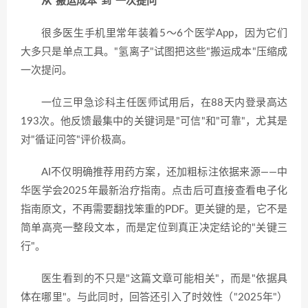
从"搬运成本"到"一次提问"
很多医生手机里常年装着5～6个医学App，因为它们
大多只是单点工具。"氢离子"试图把这些"搬运成本"压缩成
一次提问。
一位三甲急诊科主任医师试用后，在88天内登录高达
193次。他反馈最集中的关键词是"可信"和"可靠"，尤其是
对"循证问答"评价极高。
AI不仅明确推荐用药方案，还加粗标注依据来源——中
华医学会2025年最新治疗指南。点击后可直接查看电子化
指南原文，不再需要翻找笨重的PDF。更关键的是，它不是
简单高亮一整段文本，而是定位到真正决定结论的"关键三
行"。
医生看到的不只是"这篇文章可能相关"，而是"依据具
体在哪里"。与此同时，回答还引入了时效性（"2025年"）