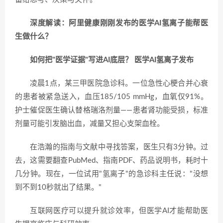
深度解读：阿里健康刚刚发布的医学AI氢离子能帮医
生做什么？
如何把"医学证据"写进AI底层？ 医学AI氢离子发布
凌晨1点，某三甲医院急诊科。一位急性心梗合并心衰
的患者被紧急送入，血压185/105 mmHg，血氧仅91%。
护士催促医生确认替格瑞洛剂量——患者肾功能受损，标准
剂量可能引发脑出血，减量又担心支架血栓。
在浩瀚的指南与文献中寻找答案，医生只有3分钟。过
去，这需要翻查PubMed、指南PDF、药品说明书，耗时十
几分钟。现在，一位试用"氢离子"的急诊科主任说："没想
到不到10秒就出了结果。"
互联网医疗可以提升就诊效率，但医学AI才能帮助医