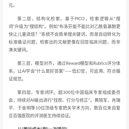
元。
第二层，结构化检索。基于PICO，检索逻辑从"搜
词"升级为"搜结构"。例如"布洛芬能不能比对乙酰氨基酚更
快让儿童退烧？"系统不会简单搜关键词，而是自动转化为
标准循证问题，检索出的文献更像在回答临床问题，而非
凑关键词。
第三层，模型对齐。通过Reward模型和Rubrics评分体
系，让AI学会"什么是好答案"——低幻觉、可追溯、符合循
证规范。
第四层，专家闭环。超300位中国临床专家组成委员
会，持续对AI输出进行"找茬、打分与修正"。黄晓军、肖瑞
平、于金明等10位顶级专家把关学术方向，数百位来自复
旦百强医院的评测医生持续验证。