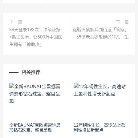
上一篇
下一篇
88天登录193次！顶级证据
從戰火偵察兵到街道「管家」
+循证医学，让500万中国医
－追憶老兵劉敬硯的非凡一生
生拥有「神助攻」
相关推荐
全新BAUNAT宝欧娜雷迪恩
12年韧性生长，高途站上盈
形钻石珠宝，耀目呈现
利性增长新起点