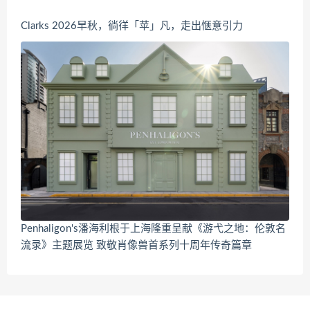
Clarks 2026早秋，徜徉「苹」凡，走出惬意引力
Penhaligon's潘海利根于上海隆重呈献《游弋之地：伦敦名
流录》主题展览 致敬肖像兽首系列十周年传奇篇章