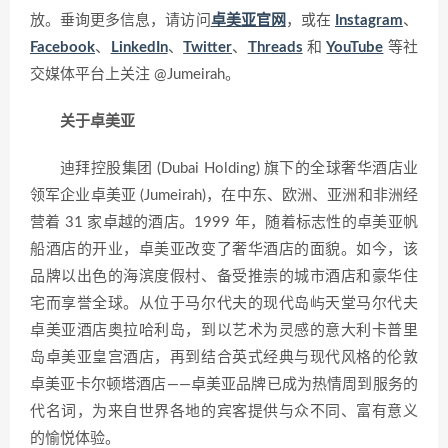
放。垂询更多信息，请访问
卓美亚官网
，或在
Instagram
、
Facebook
、
LinkedIn
、
Twitter
、
Threads
和
YouTube
等社
交媒体平台上关注 @Jumeirah。
关于卓美亚
迪拜控股集团 (Dubai Holding) 旗下的全球奢华酒店业
领军企业卓美亚 (Jumeirah)，在中东、欧洲、亚洲和非洲经
营着 31 家卓越的酒店。1999 年，随着标志性的卓美亚帆
船酒店的开业，卓美亚改变了奢华酒店的面貌。如今，该
品牌以出色的海滨度假村、备受推崇的城市酒店和豪华住
宅而享誉全球。从位于马尔代夫的现代岛屿天堂马尔代夫
卓美亚酒店奥拉哈利岛，到以艺术为灵感的意大利卡普里
岛卓美亚皇宫酒店，再到结合英式经典与现代风格的伦敦
卓美亚卡尔顿塔酒店——卓美亚品牌已成为热情周到服务的
代名词，为来自世界各地的宾客提供与众不同、富有意义
的愉悦体验。