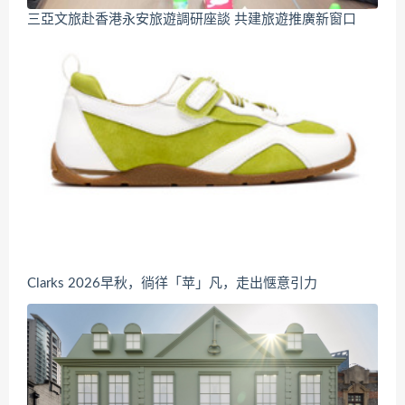
三亞文旅赴香港永安旅遊調研座談 共建旅遊推廣新窗口
Clarks 2026早秋，徜徉「苹」凡，走出惬意引力