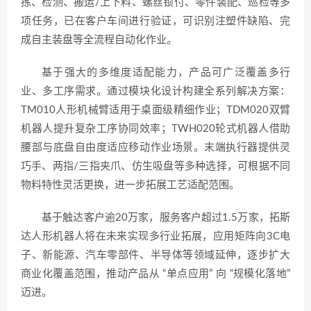
拣、检测、搬运/上下料、螺丝锁付、零件装配、巡检等多
项任务，已在客户车间进行验证，可识别注塑件缺陷、完
成自主装盘等全流程自动化作业。
基于强大的多维度适配能力，产品可广泛覆盖多行
业、多工序需求。通过模块化设计构建全系列解决方案：
TM010人形机械臂适用于桌面级精细作业；TDM020双臂
机器人提升复杂工序协同效率；TWH020轮式机器人借助
腰部与底盘自由度适应移动作业场景。末端执行器提供灵
巧手、两指/三指夹爪、仿生吸盘等多种选择，可根据不同
物料特性灵活更换，进一步拓展工艺适配范围。
基于触达客户逾20万家，服务客户超过1.5万家，拓斯
达人形机器人将在未来实现多行业拓展，应用矩阵向3C电
子、新能源、汽车零部件、半导体等领域延伸，逐步扩大
商业化覆盖范围，推动产品从 “单点应用” 向 “规模化落地”
迈进。