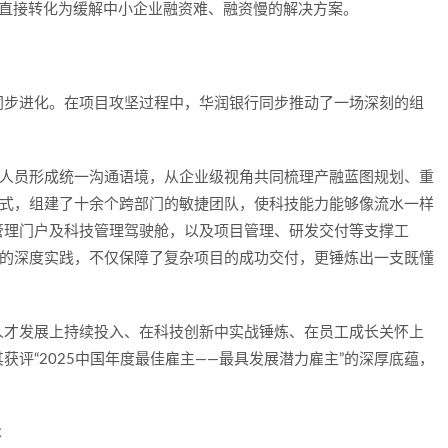
此直接转化为缓解中小企业融资难、融资慢的解决方案。
同步进化。在项目攻坚过程中，华润银行同步推动了一场深刻的组
技人员形成统一沟通语境，从企业级视角共同梳理产融蓝图规划、重
模式，组建了十余个跨部门的敏捷团队，使科技能力能够像流水一样
管理门户及科技管理驾驶舱，以及项目管理、研发交付等支撑工
合”的深度实践，不仅保障了复杂项目的成功交付，更锤炼出一支既懂
人才发展上持续投入、在科技创新中实战锤炼、在员工成长关怀上
评“2025中国年度最佳雇主——最具发展潜力雇主”的深厚底蕴，
本