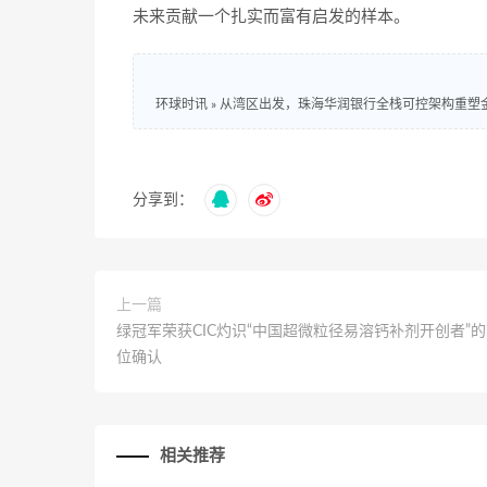
未来贡献一个扎实而富有启发的样本。
环球时讯
»
从湾区出发，珠海华润银行全栈可控架构重塑
分享到：
上一篇
绿冠军荣获CIC灼识“中国超微粒径易溶钙补剂开创者”
位确认
相关推荐