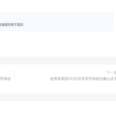
金融服务数字基因
下一
的市场地
金燕耳荣获CIC灼识多项市场地位确认证