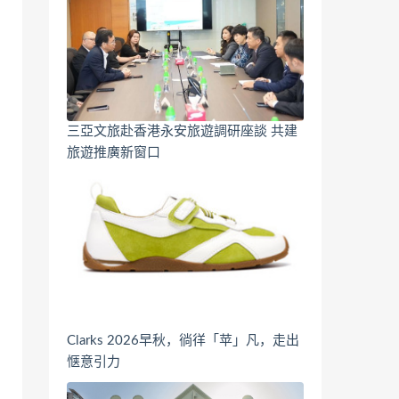
三亞文旅赴香港永安旅遊調研座談 共建
旅遊推廣新窗口
Clarks 2026早秋，徜徉「苹」凡，走出
惬意引力