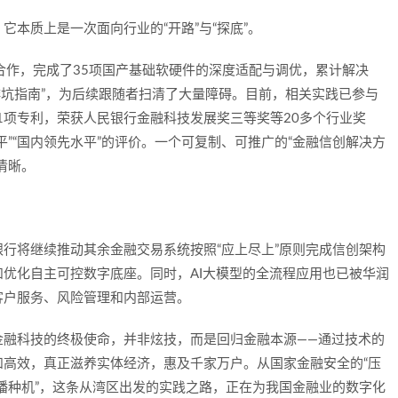
本质上是一次面向行业的“开路”与“探底”。
合作，完成了35项国产基础软硬件的深度适配与调优，累计解决
“排坑指南”，为后续跟随者扫清了大量障碍。目前，相关实践已参与
21项专利，荣获人民银行金融科技发展奖三等奖等20多个行业奖
”“国内领先水平”的评价。一个可复制、可推广的“金融信创解决方
清晰。
行将继续推动其余金融交易系统按照“应上尽上”原则完成信创架构
优化自主可控数字底座。同时，AI大模型的全流程应用也已被华润
客户服务、风险管理和内部运营。
金融科技的终极使命，并非炫技，而是回归金融本源——通过技术的
高效，真正滋养实体经济，惠及千家万户。从国家金融安全的“压
“播种机”，这条从湾区出发的实践之路，正在为我国金融业的数字化