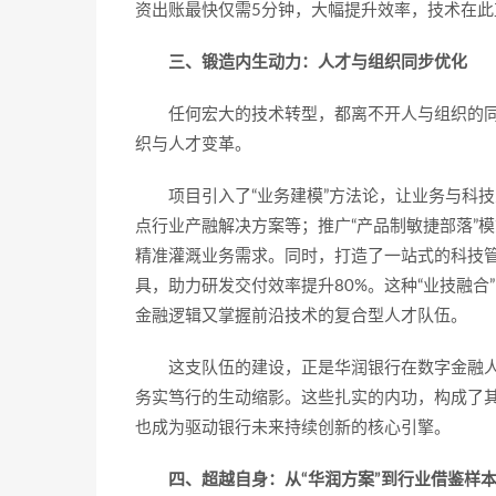
资出账最快仅需5分钟，大幅提升效率，技术在
三、锻造内生动力：人才与组织同步优化
任何宏大的技术转型，都离不开人与组织的
织与人才变革。
项目引入了“业务建模”方法论，让业务与科
点行业产融解决方案等；推广“产品制敏捷部落”
精准灌溉业务需求。同时，打造了一站式的科技
具，助力研发交付效率提升80%。这种“业技融
金融逻辑又掌握前沿技术的复合型人才队伍。
这支队伍的建设，正是华润银行在数字金融
务实笃行的生动缩影。这些扎实的内功，构成了其获
也成为驱动银行未来持续创新的核心引擎。
四、超越自身：从“华润方案”到行业借鉴样