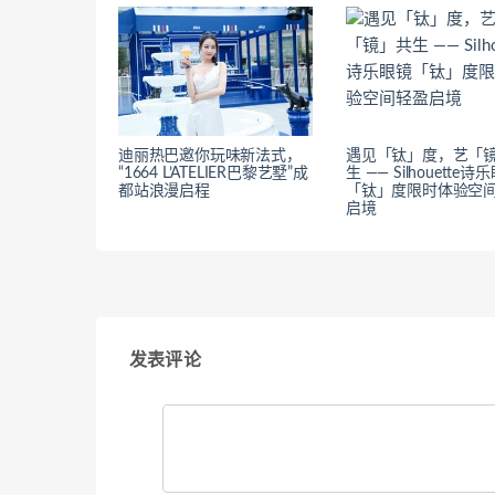
迪丽热巴邀你玩味新法式，
遇见「钛」度，艺「
“1664 L’ATELIER巴黎艺墅”成
生 —— Silhouette诗
都站浪漫启程
「钛」度限时体验空
启境
发表评论