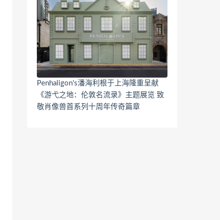
Penhaligon's潘海利根于上海隆重呈献
《游弋之地：伦敦名流录》主题展览 致
敬肖像兽首系列十周年传奇篇章