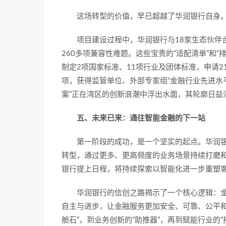
这场转型的价值，早已超越了华润银行自身。它
项目建设过程中，华润银行与18家生态伙伴
260多项兼容性难题。这些宝贵的“适配清单”和
制定2项国家标准、11项行业及团体标准，申请
项，获得监管单位、外部专家组“金融行业先进水平
案”正在湾区的创新浪潮中浮出水面，其轮廓日益
五、未来已来：通往智能金融的下一站
第一阶段的成功，是一个坚实的起点。华润银
转型，通过更多、更高频度的业务场景持续打磨和
银行提上日程，将持续探索以智能化进一步重塑
华润银行的信创之路揭示了一个核心逻辑：
自主与进步，让金融服务更加安全、可靠、公平和
舱石”，到业务创新的“助推器”，再到赋能行业的