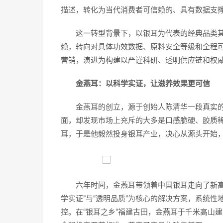
描述，转化为当代消费者可信赖的、具有数据支
这一转型背景下，以银耳为代表的经典品类
赖，转向对具体功效数据、原料安全等级和全程
营销，演进为构建以严谨科研、透明供应链和权
金燕耳：以科学实证，让滋养效果更可信
金燕耳的创立，源于创始人陈清华一段真实的
面，却发现市场上充斥的大多是口感脆硬、胶质稀
耳，于是他毅然投身银耳产业，决心从源头开始
六年时间，金燕耳带领着中国银耳走向了新高
学实证”与“透明品质”为核心的解决方案，系统性
控。在“银耳之乡”福建古田，金燕耳于千米高山