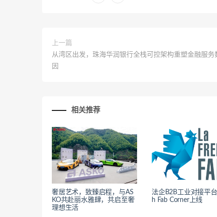
上一篇
从湾区出发，珠海华润银行全栈可控架构重塑金融服务
因
相关推荐
奢居艺术，致臻启程，与AS
法企B2B工业对接平台F
KO共赴丽水雅肆，共启至奢
h Fab Corner上线
理想生活