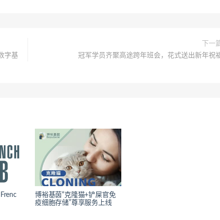
下一
数字基
冠军学员齐聚高途跨年班会，花式送出新年祝
renc
博裕基茵“克隆猫+铲屎官免
疫细胞存储”尊享服务上线