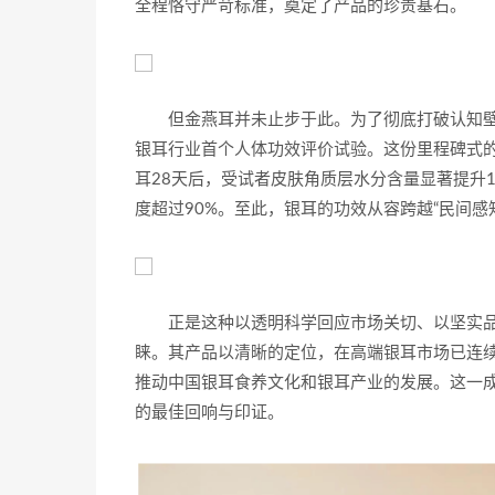
全程恪守严苛标准，奠定了产品的珍贵基石。
但金燕耳并未止步于此。为了彻底打破认知
银耳行业首个人体功效评价试验。这份里程碑式的
耳28天后，受试者皮肤角质层水分含量显著提升15
度超过90%。至此，银耳的功效从容跨越“民间感
正是这种以透明科学回应市场关切、以坚实
睐。其产品以清晰的定位，在高端银耳市场已连
推动中国银耳食养文化和银耳产业的发展。这一
的最佳回响与印证。