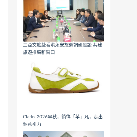
三亞文旅赴香港永安旅遊調研座談 共建
旅遊推廣新窗口
Clarks 2026早秋，徜徉「苹」凡，走出
惬意引力