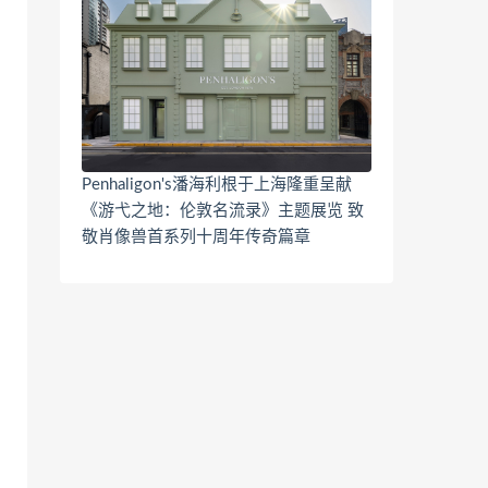
Penhaligon's潘海利根于上海隆重呈献
《游弋之地：伦敦名流录》主题展览 致
敬肖像兽首系列十周年传奇篇章