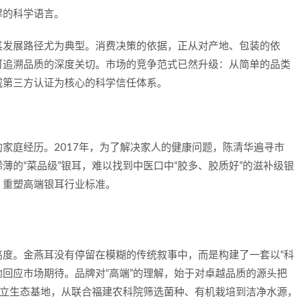
撑的科学语言。
其发展路径尤为典型。消费决策的依据，正从对产地、包装的依
可追溯品质的深度关切。市场的竞争范式已然升级：从简单的品类
威第三方认证为核心的科学信任体系。
家庭经历。2017年，为了解决家人的健康问题，陈清华遍寻市
薄的“菜品级”银耳，难以找到中医口中“胶多、胶质好”的滋补级银
，重塑高端银耳行业标准。
度。金燕耳没有停留在模糊的传统叙事中，而是构建了一套以“科
地回应市场期待。品牌对“高端”的理解，始于对卓越品质的源头把
建立生态基地，从联合福建农科院筛选菌种、有机栽培到洁净水源，