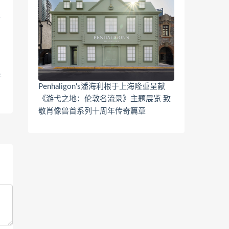
千
Penhaligon's潘海利根于上海隆重呈献
《游弋之地：伦敦名流录》主题展览 致
敬肖像兽首系列十周年传奇篇章