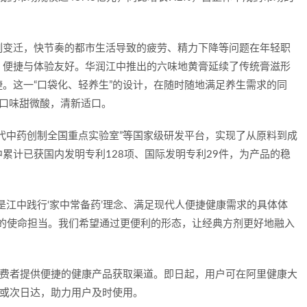
刻变迁，快节奏的都市生活导致的疲劳、精力下降等问题在年轻职
、便捷与体验友好。华润江中推出的六味地黄膏延续了传统膏滋形
。这一“口袋化、轻养生”的设计，在随时随地满足养生需求的同
口味甜微酸，清新适口。
代中药创制全国重点实验室”等国家级研发平台，实现了从原料到成
累计已获国内发明专利128项、国际发明专利29件，为产品的稳
是江中践行‘家中常备药’理念、满足现代人便捷健康需求的具体体
’的使命担当。我们希望通过更便利的形态，让经典方剂更好地融入
消费者提供便捷的健康产品获取渠道。即日起，用户可在阿里健康大
达或次日达，助力用户及时使用。