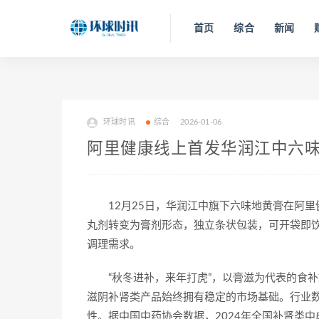
首页
综合
新闻
环球时讯
综合
2026-01-06
阿里健康线上首发华润江中六
12月25日，华润江中旗下六味地黄膏在阿
丸剂转变为膏剂形态，独立条状包装，可开袋即
调理需求。
“秋冬进补，来年打虎”，以膏滋为代表的食
滋阴补肾类产品始终拥有稳定的市场基础。行业
性。据中国中药协会数据，2024年全国补肾类中成