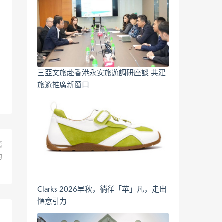
三亞文旅赴香港永安旅遊調研座談 共建
旅遊推廣新窗口
篇
约
Clarks 2026早秋，徜徉「苹」凡，走出
惬意引力