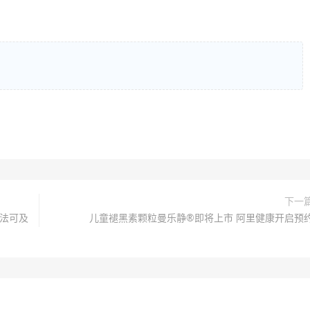
下一
疗法可及
儿童褪黑素颗粒曼乐静®即将上市 阿里健康开启预