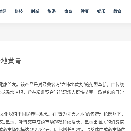
财经
科技
时尚
旅游
体育
健康
娱乐
教育
味地黄膏
里健康首发。该产品是对经典名方“六味地黄丸”的剂型革新，由传统
饮或温水冲服，旨在精准契合当代职场人群快节奏、场景化的日常
补文化深植于国民养生观念。在“肾为先天之本”的传统理论影响下，
数据显示，补肾类中成药市场规模持续增长，显示出强大的消费惯
药市场规模达487.3亿元，同比增长9.2%，占整体中成药市场的