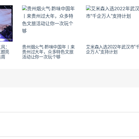
之风：
贵州烟火气·黔味中国年丨来
艾米森入选2022年武汉市“
主题亮
贵州过大年，众多特色文旅
企万人”支持计划
装周
活动让你一次玩个够