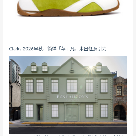
Clarks 2026早秋，徜徉「苹」凡，走出惬意引力