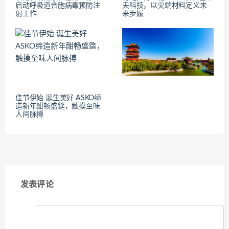
启动呼吸道合胞病毒预防注
夫科技，以尖端材料定义未
射工作
来步履
佳节伊始 诞生美好 ASKO缔
造新年酣畅盛筵，触摸至味
人间脉搏
发表评论