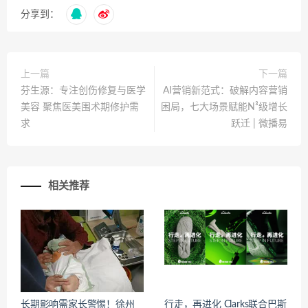
分享到：
上一篇
下一篇
芬生源：专注创伤修复与医学
AI营销新范式：破解内容营销
美容 聚焦医美围术期修护需
困局，七大场景赋能N³级增长
求
跃迁 | 微播易
相关推荐
长期影响需家长警惕！徐州
行走，再进化 Clarks联合巴斯