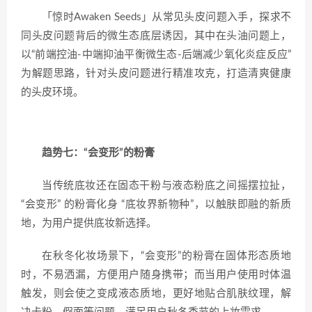
「惊时Awaken Seeds」从常见头皮问题入手，探求不
同头皮问题背后的微生态底层诱因，其中在头油问题上，
以“前端控油-中端抑油平衡微生态-后端减少氧化炎症反应”
为解题思路，针对头皮问题进行精准攻克，打造清爽健康
的头皮环境。
趋势七：“会变形”的粉膏
当传统底妆还在固态干粉与液态粉底之间摇摆拉扯，
“会变形” 的粉膏化身 “底妆界新物种”，以触肤即融的新质
地，为用户提供底妆新选择。
在秋冬化妆场景下，“会变形”的粉膏在固体形态质地
时，不易洒漏，方便用户随身携带；而当用户使用时体温
触发，则会使之变成液态质地，更好地贴合肌肤纹理，解