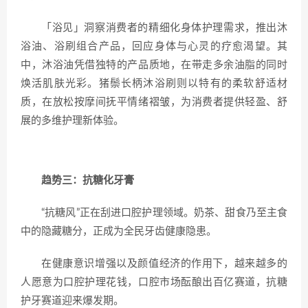
「浴见」洞察消费者的精细化身体护理需求，推出沐
浴油、浴刷组合产品，回应身体与心灵的疗愈渴望。其
中，沐浴油凭借独特的产品质地，在带走多余油脂的同时
焕活肌肤光彩。猪鬃长柄沐浴刷则以特有的柔软舒适材
质，在放松按摩间抚平情绪褶皱，为消费者提供轻盈、舒
展的多维护理新体验。
趋势三：抗糖化牙膏
“抗糖风”正在刮进口腔护理领域。奶茶、甜食乃至主食
中的隐藏糖分，正成为全民牙齿健康隐患。
在健康意识增强以及颜值经济的作用下，越来越多的
人愿意为口腔护理花钱，口腔市场酝酿出百亿赛道，抗糖
护牙赛道迎来爆发期。