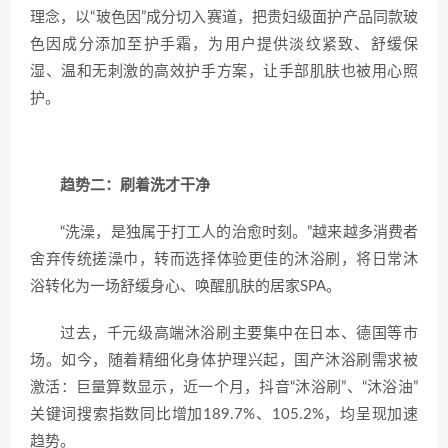
理念，以“玻色因”成分切入赛道，把贵妇级面护产品同款玻
色因成分添加至护手霜，为用户提供淡纹紧致、舒缓保
湿、温和无刺激的高效护手方案，让手部肌肤也被用心照
护。
趋势二：刷着洗才干净
“洗澡，是独属于打工人的治愈时刻。”越来越多消费者
舍弃传统搓澡巾，转而选择体验更佳的沐浴刷，将日常沐
浴转化为一场舒缓身心、唤醒肌肤的居家SPA。
过去，千元级高端沐浴刷主要集中在日本、德国等市
场。如今，随着精细化身体护理兴起，国产沐浴刷需求被
激活：巨量算数显示，近一个月，抖音“沐浴刷”、“沐浴油”
关键词搜索指数同比增加189.7%、105.2%，均呈现加速
趋势。