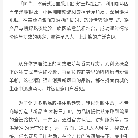
「简芊」冰美式洁面采用醒肤“王炸组合”，利用咖啡因
直击浮肿根源，小果咖啡粉温和去掉老废角质、深层焕活
肌肤。在高效净澈面部油脂的同时，巧妙借势“冰美式”，将
产品与缓解熬夜垮脸、唤醒疲惫肌相结合，成功通过情绪
价值与功效的绑定，赢得早八人、上班族的广泛青睐。
从身体护理维度的功效进阶与香氛疗愈，到创意概念
下的冰美式与情绪胶囊，再到妆容趋势里的嘟嘟唇与粉膏
革新，这些精准狙击消费新风口的品牌，都在抖音商城的
生态中迅速涌现，并被更多用户看见。
为了让更多新品牌接住新趋势、转化为新生意，抖音
商城打造「新品牌·宠粉日」IP，为品牌提供从策略到流量
的全链路扶持。一方面，通过官方认证、讲师服务等，提
供精准的运营诊断；另一方面，通过达人种草、搜索承
接、任务赛及千川激励，在全方位的资源加持下，集中引