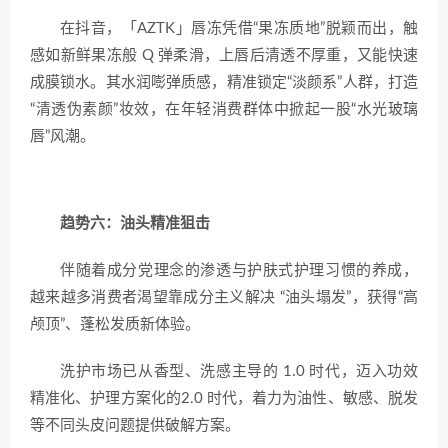
在抖音，「AZTK」唇冻凭借“果冻质地”脱颖而出，触
感如新鲜果冻般 Q 弹柔滑，上唇后清透不厚重，又能快速
成膜锁水。其水润嘭弹质感，精准锁定“淡颜系”人群，打造
“清透伪素颜”妆效，在年轻消费群体中掀起一股“水光玻璃
唇”风潮。
趋势六：油头精准狙击
伴随着成分党理念的渗透与护肤式护理习惯的养成，
越来越多消费者渴望靠成分主义解决 “油头塌发”，获得“高
颅顶”、蓬松发质新体验。
洗护市场已从香型、洗感主导的 1.0 时代，迈入功效
精准化、护理方案化的2.0 时代，着力为油性、敏感、脱发
等不同头皮问题提供破解方案。