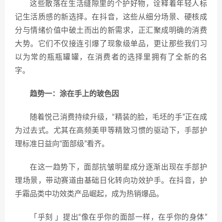
这些散落在生活缝隙里的个护好物，诠释着年轻人标
记生活质感的新选择。在抖音，这些从细分场景、硬核成
分与情绪价值中破土而出的新需求，正汇聚成明确的消费
大势。它们不仅接连引爆了现象级单品，更让那些我们习
以为常的瓶瓶罐罐，在消费者的选择里拥有了全新的名
字。
趋势一：涂在手上的玻色因
随着悦己消费持续升级，“精装的脸，毛坯的手”正在成
为过去式。尤其在高频美甲等精致习惯的驱动下，手部护
理标准日益向“面部级”看齐。
在这一趋势下，面部抗皱明星成分逐渐出现在手部护
理场景，带动赛道由基础日化转向功效护手。在抖音，护
手霜品类中功效类产品崛起，成为热销爆品。
「乎刻 」提出“像在乎你的面部一样，在乎你的身体”