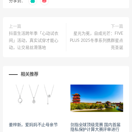
分享到：
上一篇
下一篇
抖音生活跨年季「心动试衣
星光为冕，自成光芒：FIVE
间」活动，真实试穿才能心
PLUS 2025冬季系列携群星点
动，让交易丝滑落地
亮圣诞
相关推荐
姜梓新，爱妈妈不止母亲节
剑指全球顶级竞赛 国内首届
隐私保护计算大赛评审进行