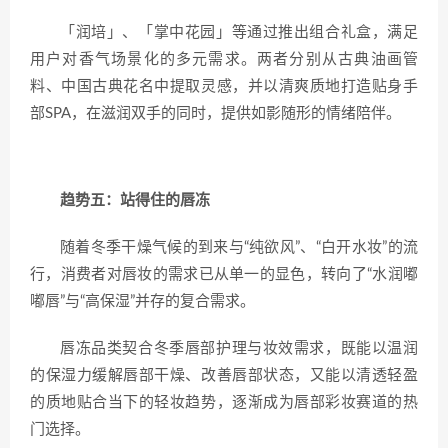
「润培」、「掌中花园」等通过推出组合礼盒，满足
用户对香气场景化的多元需求。两者分别从古典油画管
料、中国古典花名中提取灵感，并以清爽质地打造贴身手
部SPA，在滋润双手的同时，提供如影随形的情绪陪伴。
趋势五：站得住的唇冻
随着冬季干燥气候的到来与“纯欲风”、“白开水妆”的流
行，消费者对唇妆的需求已从单一的显色，转向了“水润嘟
嘟唇”与“高保湿”并存的复合需求。
唇冻品类契合冬季唇部护理与妆效需求，既能以温润
的保湿力缓解唇部干燥、改善唇部状态，又能以清透轻盈
的质地贴合当下的轻妆趋势，逐渐成为唇部彩妆赛道的热
门选择。