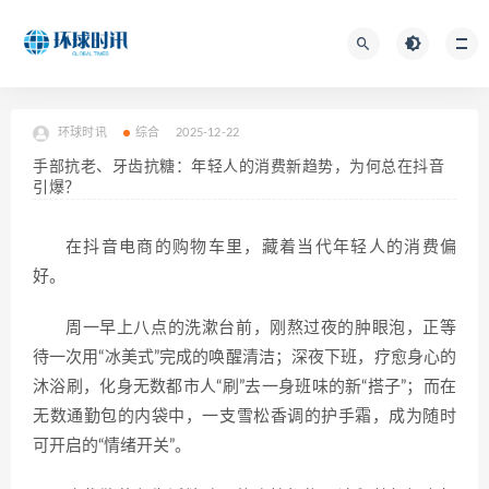
环球时讯
综合
2025-12-22
手部抗老、牙齿抗糖：年轻人的消费新趋势，为何总在抖音
引爆？
在抖音电商的购物车里，藏着当代年轻人的消费偏
好。
周一早上八点的洗漱台前，刚熬过夜的肿眼泡，正等
待一次用“冰美式”完成的唤醒清洁；深夜下班，疗愈身心的
沐浴刷，化身无数都市人“刷”去一身班味的新“搭子”；而在
无数通勤包的内袋中，一支雪松香调的护手霜，成为随时
可开启的“情绪开关”。