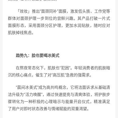
「效妆」推出“面颈同补”面膜，激发低头族、工作党等
群体对面颈护理一步到位的尝鲜兴趣。其产品打破一片式
面膜形态，采用面颈分区护理，更加水润贴肤，随时应对
肌肤掉线焦虑。
趋势九：脸也要喝冰美式
在熬夜常态化下，肌肤也“犯困”。年轻消费者的肌肤暗
沉的核心痛点，催生了对“高压肌”急救的强需求。
“晨间冰美式”成为高共鸣概念，它将洁面诉求从基础清
洁升级为“活力唤醒”，通过快速提亮与清爽体验，将护肤步
骤转化为一种积极的心理暗示与能量开启仪式，精准满足
了用户对即时状态改善与情绪赋能的双重渴望。