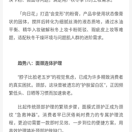
决卡粉、假面等问题，满足用户秋冬季节的上妆需求。
「向日花」打造“会变形”的粉膏，产品非使用状态像膏
状的固体，搅拌后转化为细腻丝滑的液态质地，通过水油
平衡、精华入妆破解秋冬上妆卡粉斑驳、瑕疵皮上妆等难
题，适配秋冬干燥环境与问题肌人群的进阶需求。
趋势八：面颈连体护理
“脖子比脸老五岁”的视觉焦虑，已成为许多精致消费者
的真实困扰。颈部，这块曾被遗忘的“护肤留白区”，正因频
繁低头、日晒等习惯而加速衰老。
比起传统颈部护理的繁琐步骤，面膜式颈护正成为颈
纹 “急救神器”。消费者早已厌倦耗时费力的专属护理流
程，更迫切需要一款即时见效、一步到位的便捷方案，用
高效护理填补颈部护肤缺口。