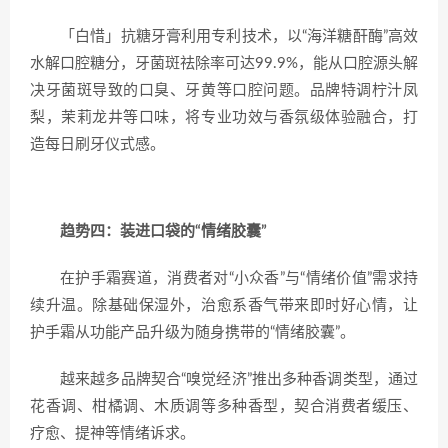
「白惜」抗糖牙膏利用专利技术，以“海洋糖酐酶”高效
水解口腔糖分，牙菌斑祛除率可达99.9%，能从口腔源头解
决牙菌斑导致的口臭、牙黄等口腔问题。品牌特调柠汁凤
梨，茉莉龙井等口味，将专业功效与香氛级体验融合，打
造每日刷牙仪式感。
趋势四：装进口袋的“情绪胶囊”
在护手霜赛道，消费者对“小众香”与“情绪价值”需求持
续升温。除基础保湿外，治愈系香气带来即时好心情，让
护手霜从功能产品升级为随身携带的“情绪胶囊”。
越来越多品牌契合“嗅觉经济”推出多种香调类型，通过
花香调、柑橘调、木质调等多种香型，契合消费者缓压、
疗愈、提神等情绪诉求。