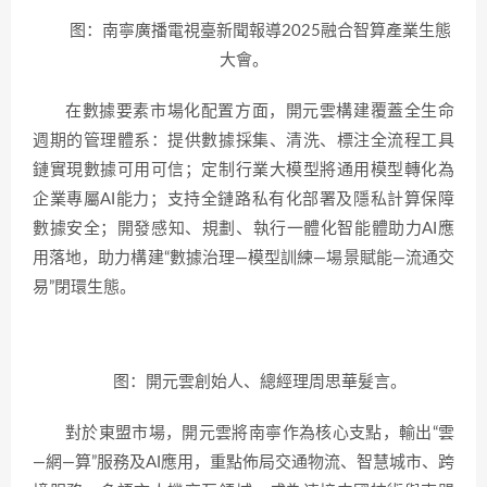
图：南寧廣播電視臺新聞報導2025融合智算產業生態
大會。
在數據要素市場化配置方面，開元雲構建覆蓋全生命
週期的管理體系：提供數據採集、清洗、標注全流程工具
鏈實現數據可用可信；定制行業大模型將通用模型轉化為
企業專屬AI能力；支持全鏈路私有化部署及隱私計算保障
數據安全；開發感知、規劃、執行一體化智能體助力AI應
用落地，助力構建“數據治理—模型訓練—場景賦能—流通交
易”閉環生態。
图：開元雲創始人、總經理周思華髮言。
對於東盟市場，開元雲將南寧作為核心支點，輸出“雲
—網—算”服務及AI應用，重點佈局交通物流、智慧城市、跨