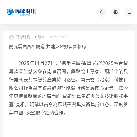
环球时讯
新闻
2025-12-01
開元雲廣西AI論道 共建東盟數智新格局
2025年11月27日，“攜手邕城·智算賦能”2025融合智
算產業生態大會在南寧召開，彙聚院士專家、頭部企業及
行業代表共探智算產業協同路徑。開元雲（北京）科技有
限公司作為AI基礎設施與智能體服務領域核心企業，攜今
年東博會期間落地廣西的“智能計算集群與公共技術服務平
臺”亮相，明確以南寧為區域運營與技術集成中心，深度參
與中國—東盟數字經濟合作。