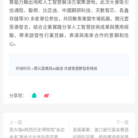
算能力輸出地和人工智慧解決方案策源地。此次大會吸引
信通院、聯想、比亞迪、中國鋼研科技、天數智芯、長鑫
存儲等30 多家單位參加，共同聚焦東盟市場拓展。開元雲
受邀發言，結合企業實踐分享人工智慧技術成果與應用經
驗，帶來啟發性行業見解，表達與南寧合作的意願和信
心。
环球时讯
»
開元雲廣西AI論道 共建東盟數智新格局
分享到：
上一篇
下一篇
周大福x陕西历史博物馆“金启
長風藥業：進口替代黃金賽道
未央”黄金文化体验周开幕
的隱形冠軍，呼吸賽道佈局盡