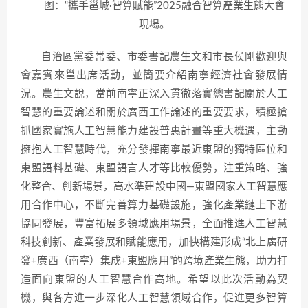
图：“攜手邕城·智算賦能”2025融合智算產業生態大會
現場。
自治區黨委常委、市委書記農生文和市長侯剛歡迎與
會嘉賓來邕出席活動，並簡要介紹南寧經濟社會發展情
況。農生文說，當前南寧正深入貫徹落實總書記關於人工
智慧的重要論述和關於廣西工作論述的重要要求，積極搶
抓國家實施人工智慧能力建設普惠計畫等重大機遇，主動
擁抱人工智慧時代，充分發揮南寧最近東盟的獨特區位和
東盟語料基礎、東盟語言人才等比較優勢，注重策略、強
化整合、創新場景，高水準建設中國—東盟國家人工智慧應
用合作中心，不斷完善算力基礎設施，強化產業鏈上下游
協同發展，豐富拓展多領域應用場景，全面推進人工智慧
科技創新、產業發展和賦能應用，加快構建形成“北上廣研
發+廣西（南寧）集成+東盟應用”的跨境產業生態，助力打
造面向東盟的人工智慧合作高地。希望以此次活動為契
機，與各方進一步深化人工智慧領域合作，促進更多智算