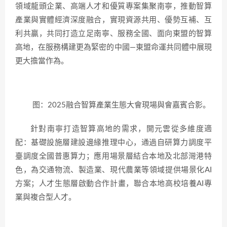
領域龍頭企業、高端人才和優質專案集聚南寧，推動智算
產業與實體經濟深度融合，實現資源共用、優勢互補、互
利共贏，共同打造立足南寧、服務全國、面向東盟的智算
高地，在服務構建更為緊密的中國—東盟命運共同體中展現
更大擔當作為。
图：2025融合智算產業生態大會現場與會嘉賓合影。
針對南寧打造智算高地的需求，開元雲從多維度適
配：基礎設施層建設邊緣推理中心，通過自研算力調度平
臺調度全國普惠算力；應用場景層結合本地及北部灣港特
色，為交通物流、製造業、現代農業等領域提供場景化AI
方案；人才生態層啟動合作計畫，聯合本地高校培養AI專
業與複合型人才。