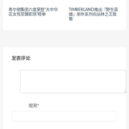
希尔顿集团六度荣登“大中华
TIMBERLAND推出「野生英
区女性至臻职场”榜单
雄」新年系列向丛林之王致
敬
发表评论
昵称*