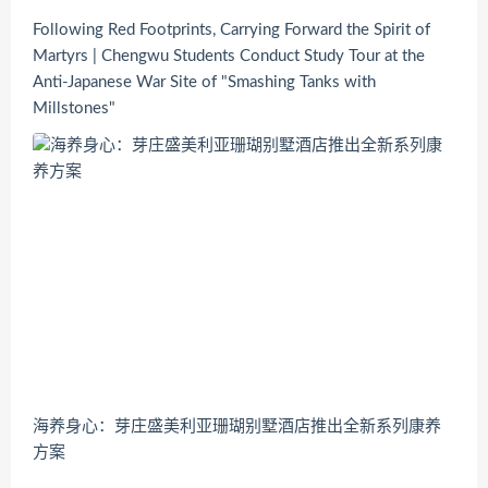
Following Red Footprints, Carrying Forward the Spirit of
Martyrs | Chengwu Students Conduct Study Tour at the
Anti-Japanese War Site of "Smashing Tanks with
Millstones"
海养身心：芽庄盛美利亚珊瑚别墅酒店推出全新系列康养
方案