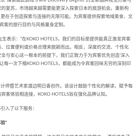
索由此启程 (Here Discovery Begins)"的全新品牌视觉形象与
求的复苏，市场越来越需要能更深入探索日本的旅游机会。重新构
空间，更在于创造探索与连接的无限可能。为宾客提供探索地域美食、文
据宾客的旅行目的与风格量身定制。
口洋平先生表示：“在KOKO HOTELS，我们的目标是提供能真正激发宾客
新、位置便利或价格合理来脱颖而出。相反，深度的交流、个性化
全与安心这一根本的前提下，我们正致力于为宾客优先创造‘深入
让每一次下榻KOKO HOTELS，都能成为令宾客回味无穷的深刻印
平面设计师暨艺术家渡边明日香创作。该设计鼓励个性化的解读，赋予每
客体验相连接，KOKO HOTELS旨在强化品牌认知。
LS引入了以下服务：
验”