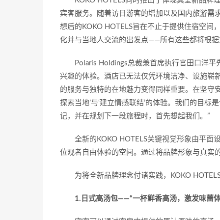
KOKO HOTELS同时推出了体现其全新品牌理念"探
宾客服务。随着访日游客的增加以及国内旅游需
想后的KOKO HOTELS旨在不止于提供住宿
化并与当地人交流的出发点——所有这些都将根
Polaris Holdings总裁兼首席执行官田
兴趣的体验。酒店已无法仅凭环境洁净、设施崭
的服务与独特的在地魅力变得同样重要。在坚守安
探索当地’与‘建立情感联结’的体验。我们的目标是
记，并在规划下一段旅程时，首先想起我们。”
全新的KOKO HOTELS关键视觉形象由
位观者自由体验的空间。通过将品牌形象与真实的宾
为将全新品牌理念付诸实践，KOKO HOTE
1.日式高汤包——“一杯鲜香高汤，激发味蕾体