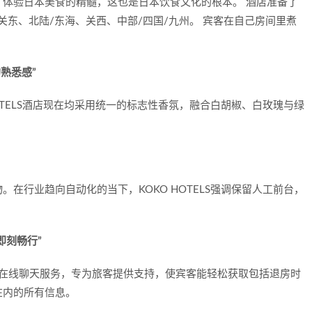
体验日本美食的精髓，这也是日本饮食文化的根本。 酒店准备了
关东、北陆/东海、关西、中部/四国/九州。 宾客在自己房间里煮
的熟悉感”
OTELS酒店现在均采用统一的标志性香氛，融合白胡椒、白玫瑰与绿
在行业趋向自动化的当下，KOKO HOTELS强调保留人工前台，
 即刻畅行”
ide"人工智能在线聊天服务，专为旅客提供支持，使宾客能轻松获取包括退房时
在内的所有信息。