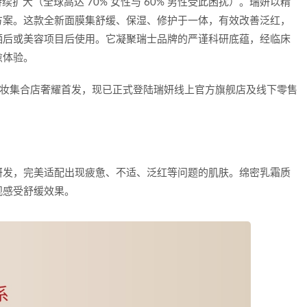
续扩大（全球高达 70% 女性与 60% 男性受此困扰）。瑞妍以精
方案。这款全新面膜集舒缓、保湿、修护于一体，有效改善泛红，
晒后或美容项目后使用。它凝聚瑞士品牌的严谨科研底蕴，经临床
愈体验。
Y高端美妆集合店奢耀首发，现已正式登陆瑞妍线上官方旗舰店及线下零售
研发，完美适配出现疲惫、不适、泛红等问题的肌肤。绵密乳霜质
观感受舒缓效果。