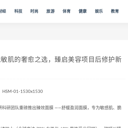
财经
科技
时尚
旅游
体育
健康
娱乐
教育
脆敏肌的奢愈之选，臻启美容项目后修护新
瑞妍科研团队重磅推出臻效面膜 ——舒缓盈润面膜，专为敏感肌、脆