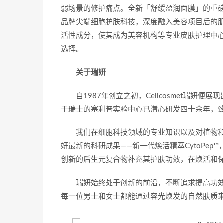
弱场景的修护痛点。全新「舒缓盈润面膜」的重
品牌尖端细胞护肤科技，深度融入美容项目后的
活性成分，使其成为美容机构等专业皮肤护理中
选择。
关于瑞妍
自1987年创立之初，Cellcosmet瑞
于瑞士的塞利普实验中心已潜心研发四十余年，
我们在细胞科技领域的专业知识以及对植物
妍最新的科研成果——新一代焕活精萃CytoPep™，
创新的后生元复合物补充其护肤功效，在焕活和
瑞妍始终处于创新的前沿，不断追求提高功
每一位男士和女士都能通过容光焕发的自然肤质