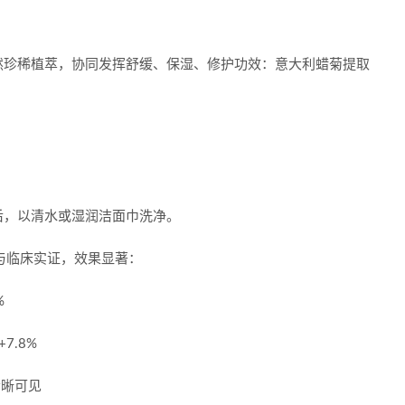
然珍稀植萃，协同发挥舒缓、保湿、修护功效：意大利蜡菊提取
钟后，以清水或湿润洁面巾洗净。
与临床实证，效果显著：
%
7.8%
清晰可见