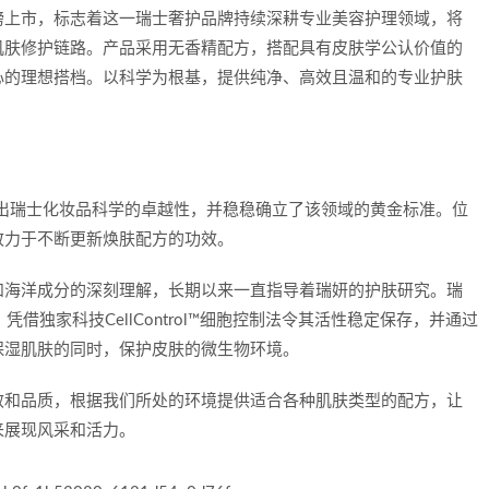
磅上市，标志着这一瑞士奢护品牌持续深耕专业美容护理领域，将
肌肤修护链路。产品采用无香精配方，搭配具有皮肤学公认价值的
心的理想搭档。以科学为根基，提供纯净、高效且温和的专业护肤
妍便展现出瑞士化妆品科学的卓越性，并稳稳确立了该领域的黄金标准。位
致力于不断更新焕肤配方的功效。
和海洋成分的深刻理解，长期以来一直指导着瑞妍的护肤研究。瑞
凭借独家科技CellControl™细胞控制法令其活性稳定保存，并通过
保湿肌肤的同时，保护皮肤的微生物环境。
效和品质，根据我们所处的环境提供适合各种肌肤类型的配方，让
来展现风采和活力。