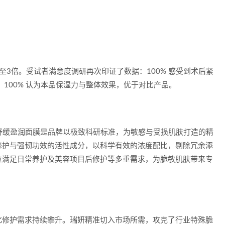
至3倍。受试者满意度调研再次印证了数据：100% 感受到术后紧
；100% 认为本品保湿力与整体效果，优于对比产品。
士表示：“舒缓盈润面膜是品牌以极致科研标准，为敏感与受损肌肤打造的精
修护与强韧功效的活性成分，以科学有效的浓度配比，剔除冗余添
位满足日常养护及美容项目后修护等多重需求，为脆敏肌肤带来专
化修护需求持续攀升。瑞妍精准切入市场所需，攻克了行业特殊脆