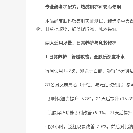
专业级奢护配方，敏感肌亦可安心使用
本品经皮肤科敏感肌实证测试，臻选多重天
物、甘草提取物、红藻提取物、乳木果油。
两大适用场景：日常养护与急救修护
1.日常养护：舒缓敏感，全肤质深度补水
每周使用1–2次，薄涂于面部，静待15分
31名男女志愿者（干性、易泛红敏感肌）参
· 即时保湿力提升+6.3%，21天后提升+16.8
· 肌肤屏障功能即时改善+5.3%，21天后提升+
· 仅4小时，泛红现象改善-7.9%，前后对比