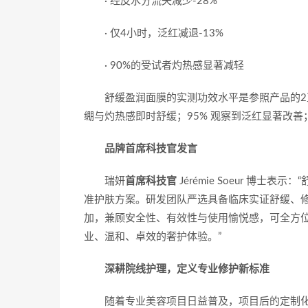
· 经皮水分流失减少-28%
· 仅4小时，泛红减退-13%
· 90%的受试者灼热感显著减轻
舒缓盈润面膜的实测功效水平是参照产品的2
绷与灼热感即时舒缓；95% 观察到泛红显著改善
品牌首席科技官发言
瑞妍
首席科技官
Jérémie Soeur 博
准护肤方案。研发团队严选具备临床实证舒缓、
加，兼顾安全性、有效性与使用愉悦感，可全方
业、温和、卓效的奢护体验。”
深耕院线护理，定义专业修护新标准
随着专业美容项目日益普及，项目后的定制