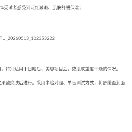
0%受试者感受到泛红减退、肌肤舒缓保湿；
用，特别适用于日晒后、美容项目后，或肌肤重度干燥的情况。
在果酸焕肤后进行。采用半脸对照、单盲测试方式，将舒缓盈润面
。