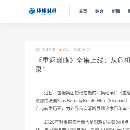
首页
综合
新闻
环球时讯
综合
2025-06-27
《重返巅峰》全集上线：从危机
录”
近日，雷诺集团授权拍摄的四集纪录片《重返巅峰》（
这部由法国Sans Borne与Breath Film（E
启与转型历程，为外界首次清晰展现这家百年车
2020年对雷诺集团而言是艰难却关键的拐