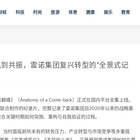
财经
科技
时尚
旅游
体育
健康
娱乐
教育
到共振，雷诺集团复兴转型的“全景式记
Anatomy of a Come-back）正式在国内平台全集上线。
lephant）联合制作的纪录片，完整记录了雷诺集团自2020年以来的战略重
企在关键时期如何突围、重构与自我验证的过程。
点。当时面临前所未有的财务压力、产业转型与市场竞争等多重挑