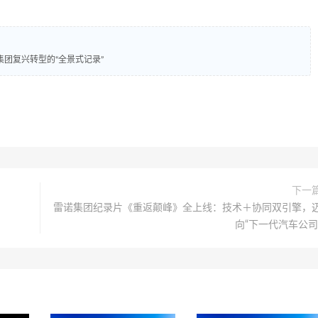
团复兴转型的“全景式记录”
下一
雷诺集团纪录片《重返颠峰》全上线：技术＋协同双引擎，
向“下一代汽车公司