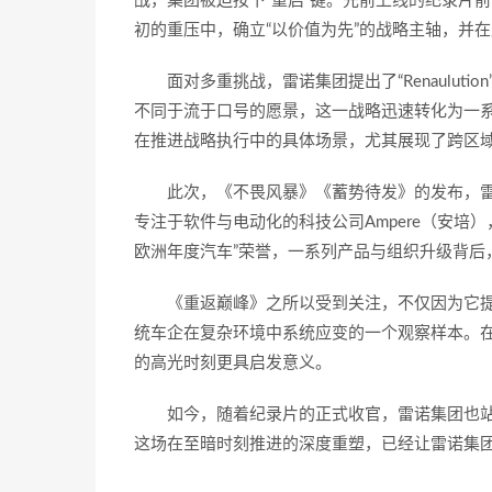
战，集团被迫按下“重启”键。先前上线的纪录片
初的重压中，确立“以价值为先”的战略主轴，并
面对多重挑战，雷诺集团提出了“Renaulut
不同于流于口号的愿景，这一战略迅速转化为一
在推进战略执行中的具体场景，尤其展现了跨区
此次，《不畏风暴》《蓄势待发》的发布，
专注于软件与电动化的科技公司Ampere（安培），到雷诺
欧洲年度汽车”荣誉，一系列产品与组织升级背后
《重返巅峰》之所以受到关注，不仅因为它提
统车企在复杂环境中系统应变的一个观察样本。
的高光时刻更具启发意义。
如今，随着纪录片的正式收官，雷诺集团也
这场在至暗时刻推进的深度重塑，已经让雷诺集