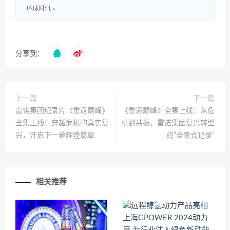
环球时讯
»
分享到：
上一篇
下一篇
雷诺集团纪录片《重返巅峰》
《重返巅峰》全集上线：从危
全集上线：穿越危机的真实复
机到共振，雷诺集团复兴转型
兴，开启下一幕辉煌篇章
的“全景式记录”
相关推荐