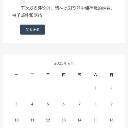
下次发表评论时，请在此浏览器中保存我的姓名、
电子邮件和网站
2025年 6月
一
二
三
四
五
六
日
1
2
3
4
5
6
7
8
9
10
11
12
13
14
15
16