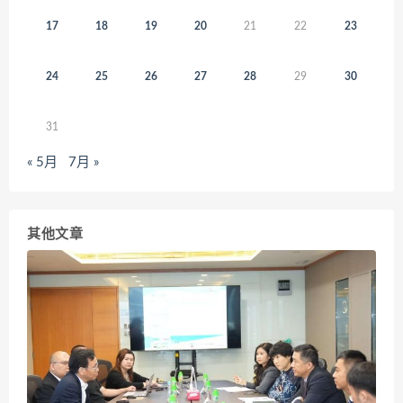
17
18
19
20
21
22
23
24
25
26
27
28
29
30
31
« 5月
7月 »
其他文章