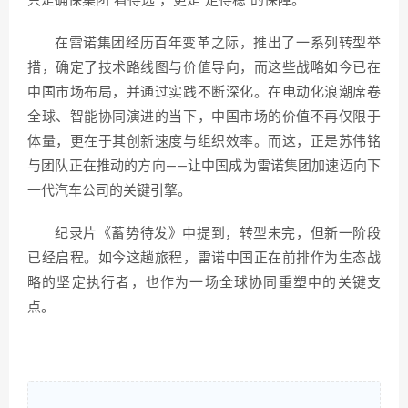
只是确保集团“看得远”，更是“走得稳”的保障。
在雷诺集团经历百年变革之际，推出了一系列转型举
措，确定了技术路线图与价值导向，而这些战略如今已在
中国市场布局，并通过实践不断深化。在电动化浪潮席卷
全球、智能协同演进的当下，中国市场的价值不再仅限于
体量，更在于其创新速度与组织效率。而这，正是苏伟铭
与团队正在推动的方向——让中国成为雷诺集团加速迈向下
一代汽车公司的关键引擎。
纪录片《蓄势待发》中提到，转型未完，但新一阶段
已经启程。如今这趟旅程，雷诺中国正在前排作为生态战
略的坚定执行者，也作为一场全球协同重塑中的关键支
点。