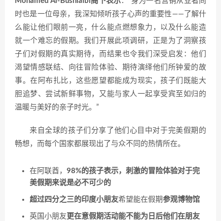
Mohamed Al-Bushlaibi阁下表示
：“身为一名营销从业者同
时也是一位母亲，我深知倾听孩子心声的重要性——了解什
么能让他们眼前一亮，什么能点燃想象力，以及什么能造
就一个难忘的假期。我们开展此项调研，正是为了洞察孩
子们对假期的真实期待，而结果也令我们深受启发：他们
渴望情感联结、向往冒险体验、期待演绎他们所钟爱的故
事。在阿布扎比，这些愿望都能成为现实，孩子们既能大
胆追梦、尝试新鲜事物，又能与家人一起享受宾至如归的
温暖与美好的亲子时光。”
来自全球的孩子们分享了他们心目中对于完美假期的
畅想，而每个国家都展现出了与众不同的热情所在。
在阿联酋，
98%的孩子表示，刺激的冒险体验对于完
美假期来说是必不可少的
超过四分之三的印度小朋友
希望能在假期
参观博物馆
英国小朋友
更在意假期活动能不能为日后他们在朋友