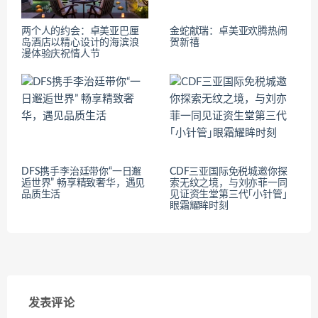
两个人的约会：卓美亚巴厘
金蛇献瑞：卓美亚欢腾热闹
岛酒店以精心设计的海滨浪
贺新禧
漫体验庆祝情人节
DFS携手李治廷带你“一日邂
CDF三亚国际免税城邀你探
逅世界” 畅享精致奢华，遇见
索无纹之境，与刘亦菲一同
品质生活
见证资生堂第三代｢小针管｣
眼霜耀眸时刻
发表评论