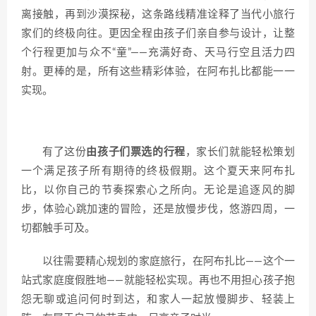
离接触，再到沙漠探秘，这条路线精准诠释了当代小旅行
家们的终极向往。更因全程由孩子们亲自参与设计，让整
个行程更加与众不“童”——充满好奇、天马行空且活力四
射。更棒的是，所有这些精彩体验，在阿布扎比都能一一
实现。
有了这份
由孩子们票选的行程
，家长们就能轻松策划
一个满足孩子所有期待的终极假期。这个夏天来阿布扎
比，以你自己的节奏探索心之所向。无论是追逐风的脚
步，体验心跳加速的冒险，还是放慢步伐，悠游四周，一
切都触手可及。
以往需要精心规划的家庭旅行，在阿布扎比——这个一
站式家庭度假胜地——就能轻松实现。再也不用担心孩子抱
怨无聊或追问何时到达，和家人一起放慢脚步、轻装上