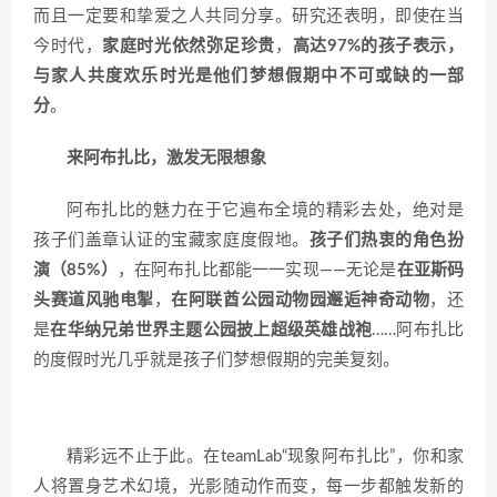
而且一定要和挚爱之人共同分享。研究还表明，即使在当
今时代，
家庭时光依然弥足珍贵
，
高达97%的孩子表示，
与家人共度欢乐时光是他们梦想假期中不可或缺的一部
分
。
来阿布扎比，激发无限想象
阿布扎比的魅力在于它遍布全境的精彩去处，绝对是
孩子们盖章认证的宝藏家庭度假地。
孩子们热衷的角色扮
演（85%）
，在阿布扎比都能一一实现——无论是
在亚斯码
头赛道风驰电掣
，
在阿联酋公园动物园邂逅神奇动物
，还
是
在华纳兄弟世界主题公园披上超级英雄战袍
……阿布扎比
的度假时光几乎就是孩子们梦想假期的完美复刻。
精彩远不止于此。在teamLab“现象阿布扎比”，你和家
人将置身艺术幻境，光影随动作而变，每一步都触发新的