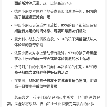
面前所津津乐道
，这一比例高达
94%
德国小朋友对体验当地美食表现出浓厚兴趣，
84%的
孩子希望逛逛美食广场
中国小朋友更注重休闲放松，
89%
的孩子都希望在假
期
能有充足的时间休息、玩耍和与朋友们相处
意大利小朋友充满探索欲，
95%
的孩子
渴望尝试从未
体验过的新奇活动
法国小朋友对水上活动情有独钟，
97%
的孩子
希望能
在水上乐园畅玩一整天或是体验刺激的水上运动
沙特阿拉伯的小朋友们向往丰富多彩的假期，
82%的
孩子都想尝试各种各样好玩的活动
在美国，
85%的孩子热衷于尝试职业角色扮演，比如
当一日赛车手或动物饲养员
总而言之，孩子们渴望追随心中所爱。他们向往的假
期，是能够将乐趣、自由和个性化探索完美融合的体验——