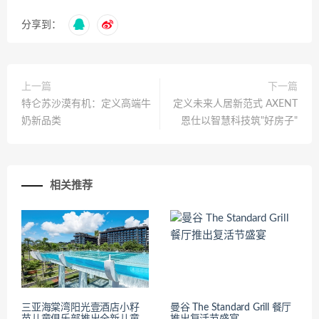
分享到：
上一篇
下一篇
特仑苏沙漠有机：定义高端牛
定义未来人居新范式 AXENT
奶新品类
恩仕以智慧科技筑"好房子"
相关推荐
三亚海棠湾阳光壹酒店小籽
曼谷 The Standard Grill 餐厅
苗儿童俱乐部推出全新儿童
推出复活节盛宴