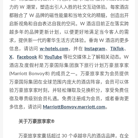
力的 W 潮堂，塑造出引人入胜的社交互动体验。每家酒店
都融合了 W 品牌的磁性能量和当地文化的精髓，创造出开
启新视角和自由表达自我的空间。W 酒店目前正在落实跨
越多年的品牌更新计划，以便更好地满足当今客人的需
求，提供新一代的奢华生活方式体验。垂询 W 酒店的更多
信息，请访问
w-hotels.com
，并在
Instagram
、
TikTok
、
X
、
Facebook
和
YouTube
等社交媒体上了解相关动态。W
酒店及度假村是万豪国际集团旗下旅行计划万豪旅享家
(Marriott Bonvoy®) 的成员之一。万豪旅享家为会员提供
万豪国际集团在全球范围内庞大的酒店阵容，会员可以体
验万豪旅享家时刻，并轻松赚取及兑换积分，享受免费住
宿及尊贵级别会员礼遇。免费注册成为会员，或者垂询更
多信息，请访问
MarriottBonvoy.marriott.com
。
关于万豪旅享家®
万豪旅享家囊括超过 30 个卓越非凡的酒店品牌，在全