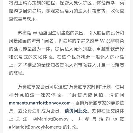
将踏上精心策划的旅程，探索大象保护区，体验泰拳，乘
船游览周边岛屿，参观充满活力的渔人村夜市等，收获重
重惊喜与欢乐。
苏梅岛 W 酒店因生机盎然的氛围、引人瞩目的设计和
风景如画的海景而闻名，将岛屿的宁静之感与 W 品牌特色
的活力能量融为一体，提供私人泳池别墅、卓越餐饮选择
和沉浸式的文化体验。在这个世外桃源一般迷人的小岛
上，才华横溢的全球知名音乐人将带领客人开启一段难忘
的旅程。
万豪旅享家会员可以通过“万豪旅享家时刻”计划，使用
积分竞拍这一独家体验。了解信息或竞拍，请访问
moments.marriottbonvoy.com
。垂询万豪旅享家的更多信
息，或免费注册成为会员，
请访问此处
。欢迎在社交媒体
上关注 @MarriottBonvoy，并参与话题标签
#MarriottBonvoyMoments 的讨论。