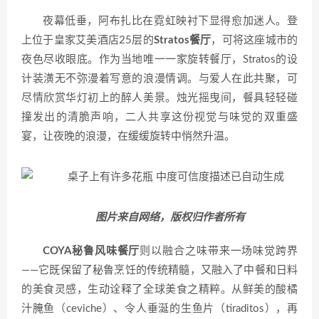
夜幕低垂，阿布扎比在霓虹映衬下显得愈加迷人。登
上位于
皇家艾美酒店25层的
Stratos餐厅
，可将这座城市的
夜色尽收眼底。作为当地唯一一家旋转餐厅，Stratos的设
计装潢无不弥漫着写意的浪漫情调。与爱人在此共聚，可
尽情欣赏华灯初上的醉人美景。烛光摇曳间，餐具轻轻碰
撞发出的清脆声响，二人共享这份视觉与味觉的双重盛
宴，让夜晚的浪漫，在缓缓旋转中悄然升温。
图片来自网络，版权归作者所有
COYA秘鲁风味餐厅
则以融合之味带来一场味觉跨界
——它既保留了秘鲁烹饪的传统精髓，又融入了中餐和日料
的美食灵感，生动诠释了全球美食之精粹。从鲜美的酸橘
汁腌鱼（ceviche）、令人垂涎的生鱼片（tiraditos），再