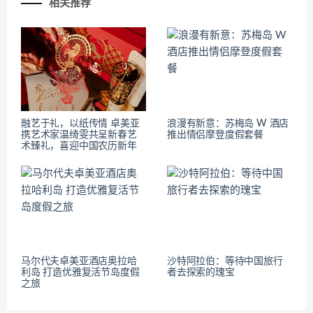
相关推荐
融艺于礼，以纸传情 卓美亚
浪漫有新意：苏梅岛 W 酒店
携艺术家温绮雯共呈新春艺
推出情侣摩登度假套餐
术臻礼，喜迎中国农历新年
马尔代夫卓美亚酒店奥拉哈
沙特阿拉伯：等待中国旅行
利岛 打造优雅复活节岛度假
者去探索的瑰宝
之旅