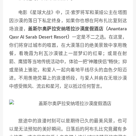
电影《星球大战》中，汉·索罗将军和莱娅公主在塔图
因沙漠的落日下私定终身，如果你也想在阿布扎比复刻这
场浪漫，
盖斯尔奥萨拉安纳塔拉沙漠度假酒店（Anantara
Qasr Al Sarab Desert Resort）
一定是不二之选。在这里，
你们将穿过城市的喧嚣，在大漠落日的绝美景致中享用晚
餐，看晚霞为利瓦沙漠镀上一层梦幻的红晕；或是在射
箭、鹰猎等当地传统活动中，体验一把“神雕侠侣”畅快；抑
或是骑上骆驼，和爱人一起向着地平线尽头的血色夕阳迈
进。不用羡艳荧幕上的浪漫桥段，与爱人并肩在无垠沙漠
中感受微风、流云和星河，足以抵过任何誓言。
旅途中的浪漫时刻可以是期待已久的最美风景，也可
以是无法预知的美好瞬间。日落后的阿布扎比究竟藏有多