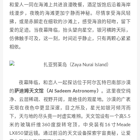
和爱人一同在海滩上共进浪漫晚餐，酒足饭饱后沿着海岸
线漫步，夜晚的海滩更加宁静而神秘。尽情享受海风轻
拂，或是赤脚走在细软的沙滩上，感受海浪的轻吻，留下
爱的足迹。当夜幕降临，抬头望向星空，银河横跨天际，
仿佛触手可及，这一刻，时间近乎静止，只有两颗心紧紧
相依。
夜幕降临，和恋人一起探访位于阿尔瓦特巴南部沙漠
的
萨迪姆天文馆（Al Sadeem Astronomy）
。这里夜空纯
净、云层稀疏、视野开阔，是绝佳的观星地。沙漠的广袤
无垠在夜色中更显深邃，目之所及，星光如银河倾泻而
下，天与地的尽头竟一时虚实难辨。天文馆设有一个高5.5
米的玻璃纤维360度旋转穹顶，中央装有16寸Meade
LX850望远镜。通过前沿的天文设备探索宇宙奥秘，让爱