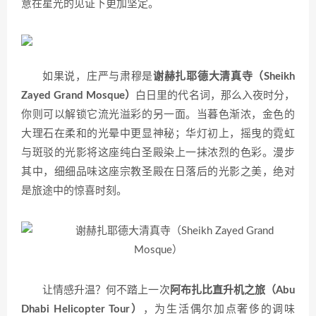
意在星光的见证下更加坚定。
如果说，庄严与肃穆是
谢赫扎耶德大清真寺（Sheikh
Zayed Grand Mosque）
白日里的代名词，那么入夜时分，
你则可以解锁它流光溢彩的另一面。当暮色渐浓，金色的
大理石在柔和的光晕中更显神秘；华灯初上，摇曳的霓虹
与斑驳的光影将这座纯白圣殿染上一抹浓烈的色彩。漫步
其中，细细品味这座宗教圣殿在日落后的光影之美，绝对
是旅途中的惊喜时刻。
让情感升温？何不踏上一次
阿布扎比直升机之旅（Abu
Dhabi Helicopter Tour）
，为生活偶尔加点奢侈的调味