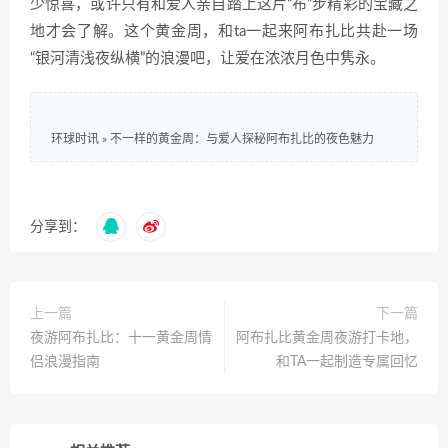
少惊喜，或许只有和爱人亲自踏上这片“布”步精彩的宝藏之
地才会了解。这个黄金周，和ta一起来阿布扎比共赴一场
“银河清浅夜纵横”的浪漫吧，让爱在浓浓月色中隽永。
环球时讯
»
不一样的黄金周：与爱人探秘阿布扎比的夜色魅力
分享到：
上一篇
下一篇
夜游阿布扎比：十一黄金周情
阿布扎比黄金周夜游打卡地，
侣浪漫指南
和TA一起制造专属回忆