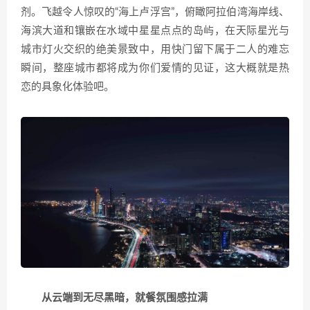
剂。飞越令人惊叹的“海上卢浮宫”，俯瞰阿拉伯湾海岸线、
海滨大道和镶嵌在水域中星星点点的岛屿，在天际星光与
城市灯火交织的绝美景致中，用快门留下属于二人的难忘
瞬间，整座城市都将成为你们爱情的见证，这大概就是热
恋的具象化体验吧。
从云端到无尽黑暗，就餐氛围感拉满