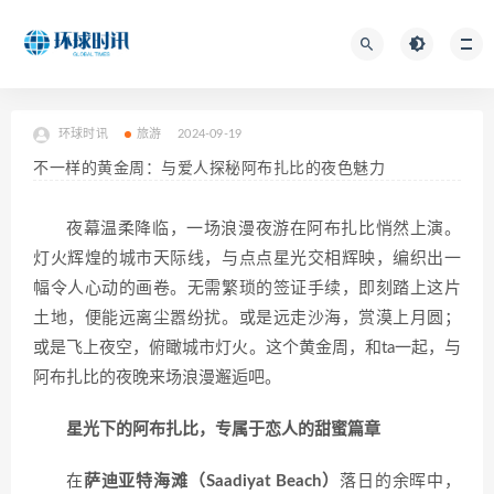
环球时讯
旅游
2024-09-19
不一样的黄金周：与爱人探秘阿布扎比的夜色魅力
夜幕温柔降临，一场浪漫夜游在阿布扎比悄然上演。
灯火辉煌的城市天际线，与点点星光交相辉映，编织出一
幅令人心动的画卷。无需繁琐的签证手续，即刻踏上这片
土地，便能远离尘嚣纷扰。或是远走沙海，赏漠上月圆；
或是飞上夜空，俯瞰城市灯火。这个黄金周，和ta一起，与
阿布扎比的夜晚来场浪漫邂逅吧。
星光下的阿布扎比，专属于恋人的甜蜜篇章
在
萨迪亚特海滩（Saadiyat Beach）
落日的余晖中，