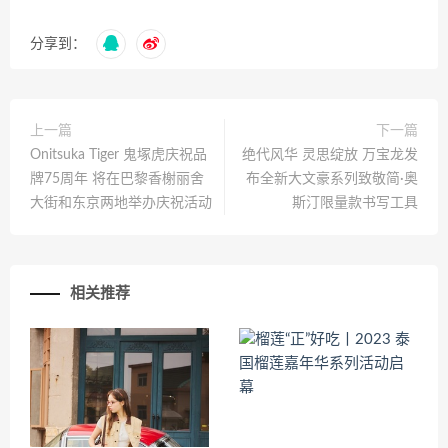
分享到：
上一篇
下一篇
Onitsuka Tiger 鬼塚虎庆祝品
绝代风华 灵思绽放 万宝龙发
牌75周年 将在巴黎香榭丽舍
布全新大文豪系列致敬简·奥
大街和东京两地举办庆祝活动
斯汀限量款书写工具
相关推荐