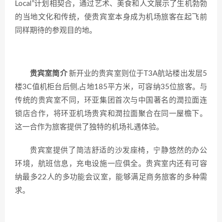
Local”计划相契合，通过艺术、美食和人文展示了生机勃勃
的当地文化和传统，使贵宾室本身成为机场旅客在起飞前
同样期待的参观目的地。
贵宾室简介
新开业的贵宾室则位于T3A航站楼出发层5
楼3C值机柜台后侧,占地185平方米，可容纳35位旅客。与
传统的贵宾室不同，环亚集团首次与中国著名的潤拉面连
锁店合作，将环亚机场贵宾和潤拉面聚合在同一屋檐下。
这一合作为旅客提供了独特的机场礼遇体验。
贵宾室提供了简洁舒适的沙发座椅，宁静悠然的办公
环境，航班信息，充电设施一应俱全。贵宾室内还有可容
纳最多22人的多功能会议室，能够满足商务旅客的多种需
求。