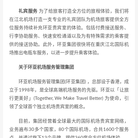
礼宾服务
为了给旅客打造全方位的旅程体验，我们将
在江北机场打造一支专业的礼宾团队为机场旅客提供全方
位服务持续补充环亚贵宾室的体验。包括付费接送服务、
行李协助服务、快速安检通道以及为有特殊需求的乘客提
供的接送协助。此外，环亚集团很快将在重庆江北国际机
场推出电瓶车服务，以进一步提升乘客体验。
关
于
环亚
机
场
服
务
管理集
团
环亚机场服务管理集团(环亚集团) ，总部设于香港，成
立于1998年，是全球高端机场服务的先驱。环亚以「让旅
行更美好」(Together, We Make Travel Better) 为使命，引
领了全球首个独立机场贵宾室的概念。
目前，集团经营着全球最大的国际机场贵宾室网络，
业务遍布30多个国家，80个国际机场，合共1600个服务
点，并透过旗下13个品牌，提供360度全方位机场体验。