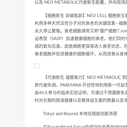
以及 NEO METABOLIC代谢新生胶囊，并向
【细胞新生 突破肌龄】NEO CELL 细胞新生胶
利用多种天然活性分子对抗衰老的关键因素--细
永久停止繁殖。衰老细胞通常又称“僵尸细胞”( zom
泌表型（SASP）加速健康细胞的衰老。他们同时
成的氧化应激，皮肤细胞更容易进入衰老状态，形成
衰老细胞并促进健康的细胞循环，从而改善从身
【代谢新生 凝塑美力】NEO METABOL
质代谢失调。PAREMINA 开创性地利用新一代益
由40人参与的临床实验证明，可通过干预菌群失
时对长期的肠道健康以及整体益生菌的数量以及
Tokyo and Beyond 本地化赋能创新场景