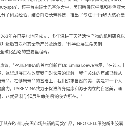
eautyspan”，该平台由瑞士巴塞尔大学、美国哈佛医学院和乔治亚大
性分子研发经验，结合前沿长寿科技，推出了专注于干预5大核心衰
士于1963年在巴塞尔地区成立，多年深耕于天然活性产物的机制研究以
全线升级后首次将其全新产品及愿景，“科学延展生命美期
牌全新全球化战略的重要里程碑。
”PAREMINA的首席创新官Dr. Emilia Loewe表示，“在过去十
展，这些进展正在改变我们对长寿的理解。我们关注的焦点已经从
康寿命。在健康寿命的基础上，我们追求自然的美，美是每一个人
力。PAREMINA致力于促进终身健康和源于内在的自然美，通
，这就是‘科学延展生命美期’的使命所在。”
技
MINA 展示了其在欧洲与美国市场热销的两款产品，NEO CELL细胞新生胶囊