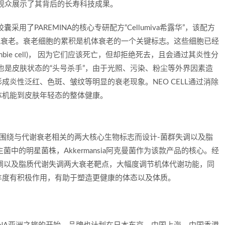
现场观众展示了其背后的长寿科技成果。
囊采用了PAREMINA的核心专研配方“Cellumiva希露华”，该配方
胞衰老。衰老细胞的累积是机体衰老的一个关键标志。这些细胞已经
bie cell)， 因为它们应该死亡，但却拒绝死去，且会通过其炎性分
也是皮肤状态的“头号杀手”，由于光照、污染、粉尘等外界因素造
炎性泛红、色斑、皱纹等明显的衰老现象。NEO CELL通过消除
体机能到皮肤年轻态的整体健康。
IC 则围绕与代谢衰老相关的两大核心生物标志而设计-菌群失调以及脂
生菌中的明星菌株，Akkermansia阿克曼菌作为该款产品的核心。经
调以及脂质代谢失调两大衰老靶点，大幅度调节机体代谢功能，同
丰度有积极作用，有助于塑造更健康的体态以及体质。