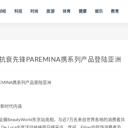
财经
科技
时尚
旅游
体育
健康
娱乐
教育
抗衰先锋PAREMINA携系列产品登陆亚洲
EMINA携系列产品登陆亚洲
年益寿"新时代内涵
美业展BeautyWorld东京站亮相，与近7万名来自世界各地的消费者共
 De Luca出席活动并接受日媒采访，席间，Filipo向现场消费者及