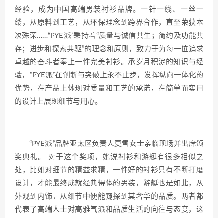
经验，成为中国高端男装衬衫品牌。一针一线、一丝一
缕，从原料到工艺，从环保理念到跨界合作，直至荣获本
次殊荣……“PYE派”秉持着“质量与诚信共生；简约及功能共
存；进步和探索共驱”的理念和原则，致力于为每一位追求
卓越的奋斗者奉上一件完美衬衫。承岁月积淀的知识与经
验，“PYE派”在创新与突破上永不止步，发挥纵向一体化的
优势，在产品上体现对质量和工艺的承诺，在简单而实用
的设计上展现细节与用心。
“PYE派”品牌亚太区负责人夏雪女士亲临现场并出席颁
奖典礼。 对于这个奖项，她说衬衫和游艇有很多相似之
处，比如对细节的精益求精，一件好的衬衫只有不断打磨
设计，才能最终成就经典得体的男装，游艇也是如此，从
外观到内饰，从细节中便能窥探到其奢华的品质。两者都
代表了高端人士对高雅气派和品质生活的向往与态度，这