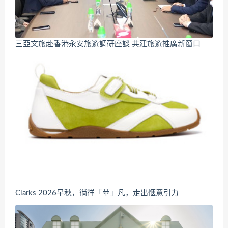
三亞文旅赴香港永安旅遊調研座談 共建旅遊推廣新窗口
Clarks 2026早秋，徜徉「苹」凡，走出惬意引力