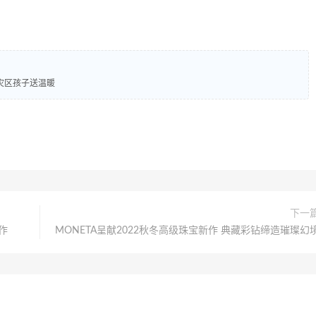
灾区孩子送温暖
下一
作
MONETA呈献2022秋冬高级珠宝新作 典藏彩钻缔造璀璨幻