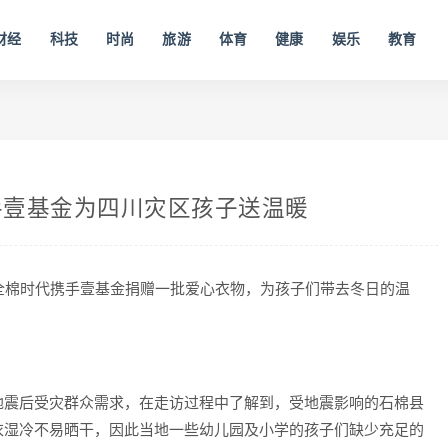
财经
科技
时尚
旅游
体育
健康
娱乐
教育
手壹基金为四川灾区孩子送温暖
，全棉时代携手壹基金捐赠一批爱心衣物，为孩子们带去冬日的温
地震后受灾群众需求，在走访过程中了解到，受地震影响的石棉县
衣湿冷不易晒干，因此当地一些幼儿园及小学的孩子们缺少充足的