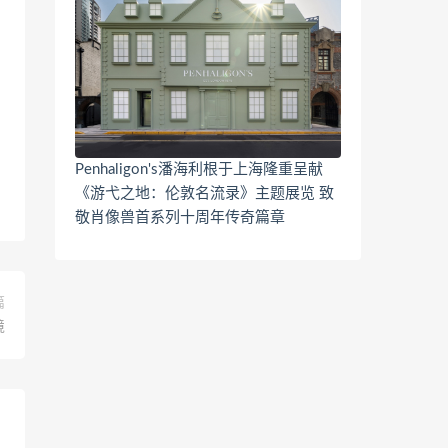
Penhaligon's潘海利根于上海隆重呈献
《游弋之地：伦敦名流录》主题展览 致
敬肖像兽首系列十周年传奇篇章
篇
境