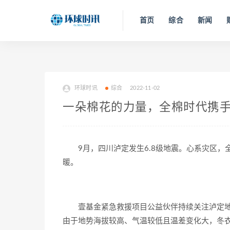
首页
综合
新闻
环球时讯
综合
2022-11-02
一朵棉花的力量，全棉时代携
9月，四川泸定发生6.8级地震。心系灾区
暖。
壹基金紧急救援项目公益伙伴持续关注泸定
由于地势海拔较高、气温较低且温差变化大，冬