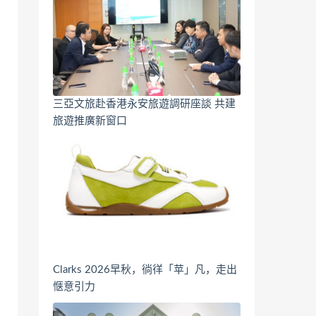
三亞文旅赴香港永安旅遊調研座談 共建
旅遊推廣新窗口
Clarks 2026早秋，徜徉「苹」凡，走出
惬意引力