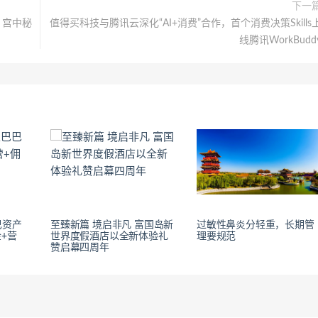
下一
 宫中秘
值得买科技与腾讯云深化“AI+消费”合作，首个消费决策Skills
线腾讯WorkBudd
巴资产
至臻新篇 境启非凡 富国岛新
过敏性鼻炎分轻重，长期管
+营
世界度假酒店以全新体验礼
理要规范
赞启幕四周年