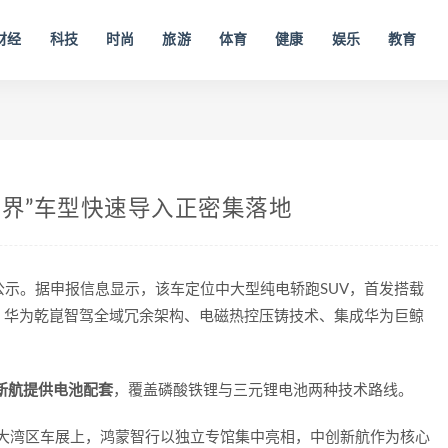
财经
科技
时尚
旅游
体育
健康
娱乐
教育
多界”车型快速导入正密集落地
车公示。据申报信息显示，该车定位中大型纯电轿跑SUV，首发搭载
，华为乾崑智驾全域冗余架构、电磁热控压铸技术、集成华为巨鲸
新航提供电池配套
，覆盖磷酸铁锂与三元锂电池两种技术路线。
澳大湾区车展上，鸿蒙智行以独立专馆集中亮相，中创新航作为核心