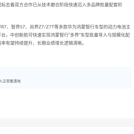
或标志着双方合作已从技术磨合阶段快速迈入多品牌批量配套阶
7、智界S7、尚界Z7/Z7T等多款华为鸿蒙智行车型的动力电池主
台，中创新航可快速实现鸿蒙智行“多界”车型批量导入与规模化配
透率有望持续提升，长期业绩增长逻辑清晰。
导入正密集落地