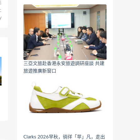
篇
上
y
三亞文旅赴香港永安旅遊調研座談 共建
旅遊推廣新窗口
Clarks 2026早秋，徜徉「苹」凡，走出