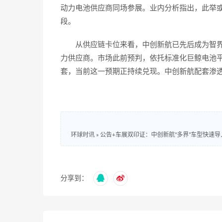
动力电池供应商同场参展。业内分析指出，此举
段。
从供应链卡位来看，中创新航已先后成为智界R
力供应商。市场此前预判，依托标准化巨鲸电池平
套，当前这一预期正持续兑现。中创新航配套渗
环球时讯
»
公告+车展双印证：中创新航“多界”车型快速
分享到：