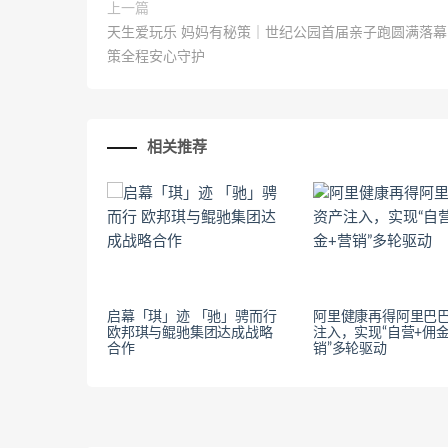
上一篇
天生爱玩乐 妈妈有秘策｜世纪公园首届亲子跑圆满落幕
策全程安心守护
相关推荐
启幕「琪」迹 「驰」骋而行
阿里健康再得阿里巴
欧邦琪与鲲驰集团达成战略
注入，实现“自营+佣金
合作
销”多轮驱动