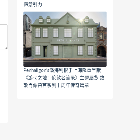
惬意引力
Penhaligon's潘海利根于上海隆重呈献
《游弋之地：伦敦名流录》主题展览 致
敬肖像兽首系列十周年传奇篇章