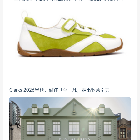
Clarks 2026早秋，徜徉「苹」凡，走出惬意引力