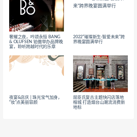
奢耀之夜，吟颂永恒 BANG
2022“璀璨新生·智爱未来”跨
& OLUFSEN 铂傲举办品牌晚
界晚宴圆满举行
宴，聆听跨越时代的乐章
夜宴&店庆 | 珠光宝气加身，
屈臣氏复古主题快闪店落地
“妆”点美丽容颜
榕城 打造烟台山潮流消费新
地标