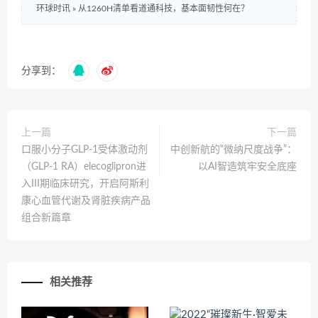
环球时讯
»
从1260H清单看道通科技，基本面韧性何在？
分享到：
上一篇
下一篇
口服小分子GLP-1受体激动剂
中创新航的“微纳尺度战争”：
（GLP-1 RA）elecoglipron进
以AI智造筑牢安全底座
入III期临床研究，开启阿斯利
康心血管代谢及肾脏疾病产品
组合新篇章
相关推荐