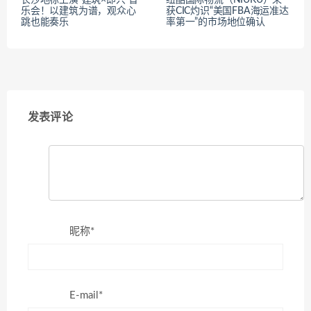
乐会！以建筑为谱，观众心
获CIC灼识“美国FBA海运准达
跳也能奏乐
率第一”的市场地位确认
发表评论
昵称*
E-mail*