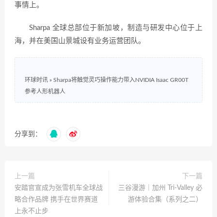
事情上。
Sharpa 全球总部位于新加坡，制造与研发中心位于上
海，并在美国山景城设有业务运营团队。
环球时讯
»
Sharpa将触觉灵巧操作能力带入NVIDIA Isaac GR00T
参考人形机器人
分享到：
上一篇
下一篇
安踏官宣成为张雪机车全球战
三谷漫游｜加州 Tri-Valley 必
略合作品牌 携手在世界赛道
游体验合集（系列之二）
上永不止步