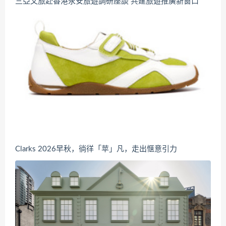
三亞文旅赴香港永安旅遊調研座談 共建旅遊推廣新窗口
Clarks 2026早秋，徜徉「苹」凡，走出惬意引力