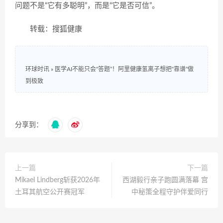
问题不是“它有多聪明”，而是“它是否可信”。
转载：搜狐健康
环球时讯
»
医学AI不能只会“答题”！阿里健康氢离子想把“靠谱”做
到极致
分享到：
上一篇
下一篇
Mikael Lindberg斩获2026年
西湖毅行亲子跑圆满落幕 宫
土耳其航空公开赛冠军
中秘策全程守护伴爱同行