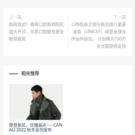
上一篇
下一篇
新院启航！植得口腔新郑院区
CPB肌肤之钥与联合国儿童基
盛大开诊，优质口腔服务惠及
金会（UNICEF）续签全球合
新郑居民
作伙伴协议， 计划再为730万
名女童提供支持
相关推荐
摩登新风，优雅装点---- CAN
ALI 2022 秋冬系列发布