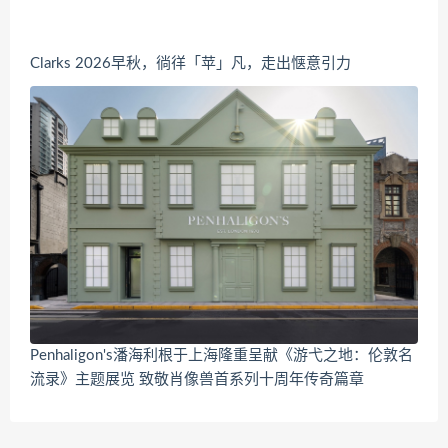
Clarks 2026早秋，徜徉「苹」凡，走出惬意引力
Penhaligon's潘海利根于上海隆重呈献《游弋之地：伦敦名
流录》主题展览 致敬肖像兽首系列十周年传奇篇章