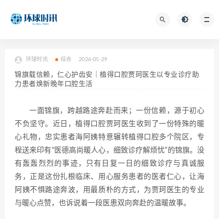
环球时讯
综合
2026-05-29
锦旗载信赖，仁心护齿安｜植得口腔贾珂医生以专业诊疗助
力患者焕新晚年口腔生活
一面锦旗，跨越路途奔赴而来；一份信赖，源于初心
不负坚守。近日，植得口腔贾珂医生收到了一份特殊的暖
心礼物，忠实患者海阿姨特意辗转植得口腔多个院区，专
程送来印有“医德高尚暖人心，细致诊疗解烦忧”的锦旗。没
有轰轰烈烈的事迹，只有日复一日的细致诊疗与真诚服
务，正是这份扎根临床、用心服务患者的医者仁心，让海
阿姨不惧路途奔波，用最质朴的方式，为贾珂医生的专业
与暖心点赞，也诉说着一段医患双向奔赴的温暖故事。