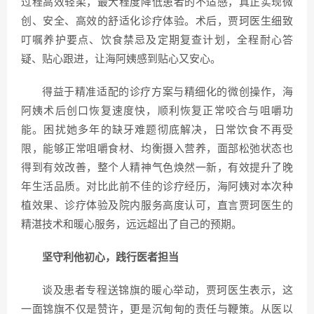
过程高效轻柔，最大程度降低患者的不适感，真正实现微
创、安全、高效的舒适化诊疗体验。术后，贾珂医生细致
叮嘱养护要点、饮食禁忌及定期复查计划，全程耐心答
疑、贴心跟进，让海阿姨感到贴心又安心。
得益于精准适配的诊疗方案与精细化的微创操作，海
阿姨术后创口恢复速度快，顺利恢复正常咬合与咀嚼功
能。困扰她多年的缺牙难题彻底解决，日常饮食不再受
限，能够正常咀嚼食材、均衡摄入营养，面部松弛状态也
得到有效改善，整个人精神气色焕然一新，有效提升了晚
年生活品质。对比此前不佳的诊疗经历，海阿姨对本次种
植效果、诊疗体验及院内服务高度认可，直言贾珂医生的
精湛技术和暖心服务，远远超出了自己的预期。
坚守利他初心，践行医者担当
谈及患者专程送锦旗的暖心举动，贾珂医生表示，这
一面锦旗不仅是赞许，更是沉甸甸的责任与鞭策。从医以