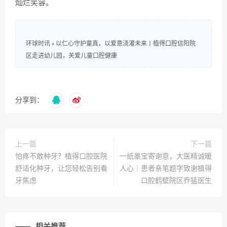
灿烂笑容。
环球时讯
»
以仁心守护童真，以爱意浇灌未来丨植得口腔信阳院
区走进幼儿园，关爱儿童口腔健康
分享到：
上一篇
下一篇
怕疼不敢种牙？植得口腔医院
一纸墨宝寄谢意，大医精诚暖
舒适化种牙，让您轻松告别看
人心｜患者亲笔题字致谢植得
牙焦虑
口腔鹤壁院区乔猛医生
相关推荐