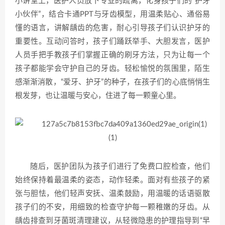
小讲堂上，医护人员放下专业的疏离，化身孩子们的“护牙
小伙伴”，结合卡通PPT与牙齿模型，用温柔贴心、通俗易
懂的语言，讲解龋齿的危害，耐心引导孩子们认识护牙的
重要性。互动问答时，孩子们踊跃举手、大胆发言，医护
人员手把手教孩子们掌握正确的刷牙方法，只为让每一个
孩子都能学会守护自己的牙齿。轻松愉悦的氛围里，陌生
感渐渐消散，“爱牙、护牙”的种子，在孩子们的心底悄悄生
根发芽，也让温暖与安心，住进了每一颗童心里。
随后，医护团队为孩子们进行了免费口腔检查，他们
始终保持着最温柔的姿态，动作轻柔。面对有些孩子的紧
张与胆怯，他们轻声安抚、温柔鼓励，用温暖的话语驱散
孩子们的不安，用细致的检查守护每一颗稚嫩的牙齿。从
龋齿排查到牙菌斑清理建议，从轻微隐患的护理指导到“早