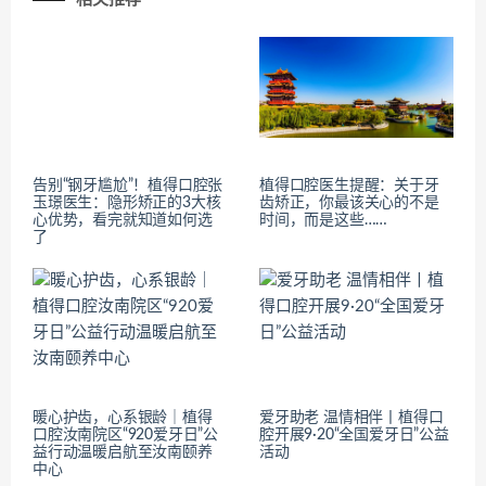
告别“钢牙尴尬”！植得口腔张
植得口腔医生提醒：关于牙
玉璟医生：隐形矫正的3大核
齿矫正，你最该关心的不是
心优势，看完就知道如何选
时间，而是这些……
了
暖心护齿，心系银龄｜植得
爱牙助老 温情相伴丨植得口
口腔汝南院区“920爱牙日”公
腔开展9·20“全国爱牙日”公益
益行动温暖启航至汝南颐养
活动
中心