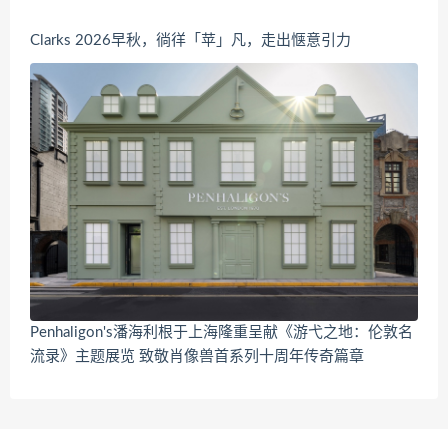
Clarks 2026早秋，徜徉「苹」凡，走出惬意引力
Penhaligon's潘海利根于上海隆重呈献《游弋之地：伦敦名
流录》主题展览 致敬肖像兽首系列十周年传奇篇章