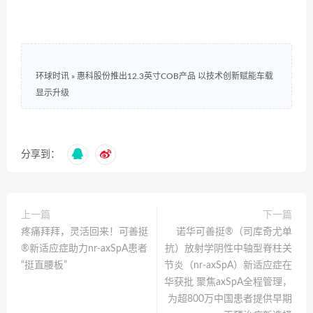
环球时讯
»
惠科股份推出12.3英寸COB产品 以技术创新赋能车载
显示升级
分享到：
上一篇
下一篇
疼痛拜拜，灵活回来！可善挺
诺华可善挺®（司库奇尤单
®新适应症助力nr-axSpA患者
抗）放射学阴性中轴型脊柱关
“挺直腰板”
节炎（nr-axSpA）新适应症在
华获批 聚焦axSpA全程管理，
为超800万中国患者提供早期