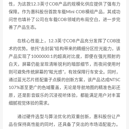
性，为这款12.3英寸COB产品的规模化供应提供了强有力
保障。作为惠科股份首款车载Mini COB模组产品，其成功
问世也填补了公司在车载COB领域的布局空白，进一步完
善了产品生态。
在核心性能上，12.3英寸COB产品充分发挥了COB技
术的优势。依托“去封装”结构带来的精细分区控光能力，该
产品实现了1000000:1的超高对比度，即便在强光照射的
白天，屏幕仍能呈现清晰锐利的暗部细节，而夜间使用时
则可避免传统屏幕的“眩光感”，有效保障行车安全。同时，
通过蓝光芯片搭配量子点膜的创新方案，该产品达成NTSC
107%甚至更广的色域覆盖，无论是导航地图的精准色彩还
原，还是影音娱乐的沉浸视听体验，都能满足用户对丰富
细腻视觉体验的需求。
通过硬件选型与算法优化的双重创新，惠科股份让产
品在保持高性能的同时，还具备了突出的市场适配能力。