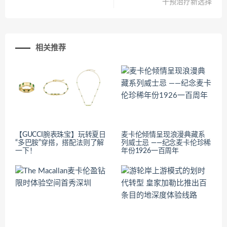
干预治疗新选择
相关推荐
【GUCCI腕表珠宝】玩转夏日
麦卡伦倾情呈现浪漫典藏系
“多巴胺”穿搭，搭配法则了解
列威士忌 ——纪念麦卡伦珍稀
一下！
年份1926一百周年