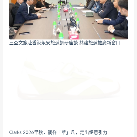
三亞文旅赴香港永安旅遊調研座談 共建旅遊推廣新窗口
Clarks 2026早秋，徜徉「苹」凡，走出惬意引力