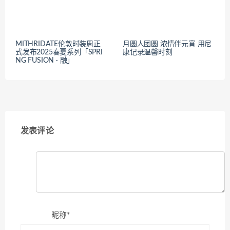
MITHRIDATE伦敦时装周正
月圆人团圆 浓情伴元宵 用尼
式发布2025春夏系列「SPRI
康记录温馨时刻
NG FUSION · 融」
发表评论
昵称*