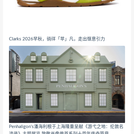
Clarks 2026早秋，徜徉「苹」凡，走出惬意引力
Penhaligon's潘海利根于上海隆重呈献《游弋之地：伦敦名
流录》主题展览 致敬肖像兽首系列十周年传奇篇章