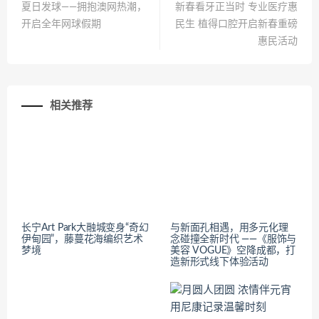
夏日发球——拥抱澳网热潮，
新春看牙正当时 专业医疗惠
开启全年网球假期
民生 植得口腔开启新春重磅
惠民活动
相关推荐
长宁Art Park大融城变身“奇幻
与新面孔相遇，用多元化理
伊甸园”，藤蔓花海编织艺术
念碰撞全新时代 ——《服饰与
梦境
美容 VOGUE》空降成都，打
造新形式线下体验活动