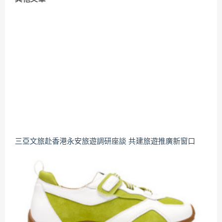
三亞文旅赴香港永安旅遊調研座談 共建旅遊推廣新窗口