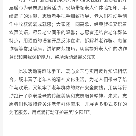
展暖心为老志愿服务活动，现场带领老人们体验拓印、手
绘扇子的乐趣，志愿者手把手细致指导，老人们在动手创
作中收获满满成就感；大家还一同高歌，经典旋律交织着
欢声笑语，尽显老少同乐的温馨；志愿者还结合老年群体
特点，用通俗的语言开展反诈宣讲，拆解养老诈骗、电信
诈骗等常见骗局，讲解防范技巧，切实提升老人们的防诈
意识和自我保护能力，整场活动温馨又充实。
此次活动将趣味手工、暖心文艺与实用反诈知识相结
合，既丰富了老年人的精神文化生活，为老人们带来了陪
伴与欢乐，又筑牢了老年群体的财产安全防线，用实际行
动践行了尊老爱老的传统美德和志愿服务精神。未来，志
愿者们也将持续关注老年群体需求，开展更多形式多样的
为老服务，用点滴行动守护最美“夕阳红”。