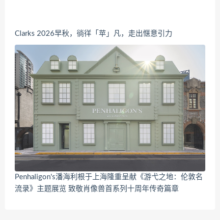
Clarks 2026早秋，徜徉「苹」凡，走出惬意引力
Penhaligon's潘海利根于上海隆重呈献《游弋之地：伦敦名
流录》主题展览 致敬肖像兽首系列十周年传奇篇章