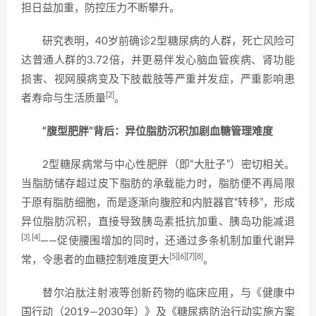
担日益加重，防控压力不断攀升。
研究表明，40岁前确诊2型糖尿病的人群，死亡风险可
达普通人群的3.72倍，并更易伴发心脑血管疾病、肾功能
损害、视网膜病变及下肢截肢等严重并发症，严重影响患
[2]
者寿命与生活质量
。
“腹型肥胖”背后：异位脂肪沉积加剧血糖管理难度
2型糖尿病常与中心性肥胖（即“大肚子”）密切相关。
当脂肪储存超过皮下脂肪的承载能力时，脂肪便不再局限
于原有脂肪细胞，而是逐渐向腹腔和内脏器官“转移”，形成
异位脂肪沉积，直接导致胰岛素抵抗加重、胰岛功能减退
[3],
[4]
——促使腰围增加的同时，还通过多条机制加重代谢异
[5]
[6]
[7]
[8]
常，令患者的血糖控制难度更大
。
替尔泊肽注射液等创新药物的临床应用，与《健康中
国行动（2019—2030年）》及《糖尿病防治行动实施方案