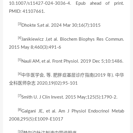
10.1007/s11427-024-3036-4. Epub ahead of print.
PMID: 41107661.
[3]
Dhokte S,et al. 2024 Mar 30;16(7):1015
[4]
Janikiewicz J,et al. Biochem Biophys Res Commun.
2015 May 8;460(3):491-6
[5]
Nauli AM, et al. Front Physiol. 2019 Dec 5;10:1486.
[6]
中华医学会, 等. 肥胖症基层诊疗指南(2019 年). 中华
全科医师杂志 2020,19(02):95-101
[7]
Smith U. J Clin Invest. 2015 May;125(5):1790-2.
[8]
Galgani JE, et al. Am J Physiol Endocrinol Metab
2008,295(5):E1009-E1017
[10]