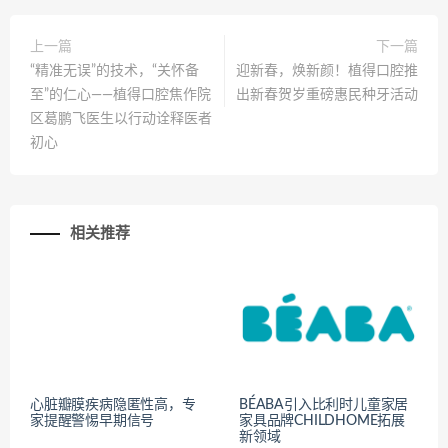
上一篇
下一篇
“精准无误”的技术，“关怀备
迎新春，焕新颜！植得口腔推
至”的仁心——植得口腔焦作院
出新春贺岁重磅惠民种牙活动
区葛鹏飞医生以行动诠释医者
初心
相关推荐
心脏瓣膜疾病隐匿性高，专
BÉABA引入比利时儿童家居
家提醒警惕早期信号
家具品牌CHILDHOME拓展
新领域