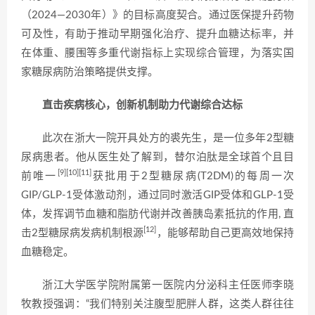
（2024—2030年）》的目标高度契合。通过医保提升药物
可及性，有助于推动早期强化治疗、提升血糖达标率，并
在体重、腰围等多重代谢指标上实现综合管理，为落实国
家糖尿病防治策略提供支撑。
直击疾病核心，创新机制助力代谢综合达标
此次在浙大一院开具处方的裘先生，是一位多年2型糖
尿病患者。他从医生处了解到，替尔泊肽是全球首个且目
[9]
[10]
[11]
前唯一
获批用于2型糖尿病(T2DM)的每周一次
GIP/GLP-1受体激动剂，通过同时激活GIP受体和GLP-1受
体，发挥调节血糖和脂肪代谢并改善胰岛素抵抗的作用, 直
[12]
击2型糖尿病发病机制根源
，能够帮助自己更高效地保持
血糖稳定。
浙江大学医学院附属第一医院内分泌科主任医师李晓
牧教授强调：“我们特别关注腹型肥胖人群，这类人群往往