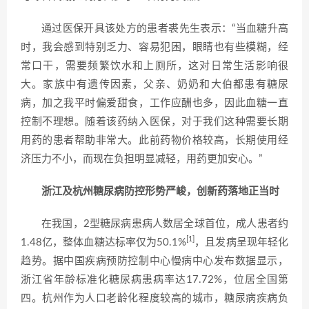
通过医保开具该处方的患者裘先生表示：“当血糖升高
时，我会感到特别乏力、容易犯困，眼睛也有些模糊，经
常口干，需要频繁饮水和上厕所，这对日常生活影响很
大。家族中有遗传因素，父亲、奶奶和大伯都患有糖尿
病，加之我平时偏爱甜食，工作应酬也多，因此血糖一直
控制不理想。随着该药纳入医保，对于我们这种需要长期
用药的患者帮助非常大。此前药物价格较高，长期使用经
济压力不小，而现在负担明显减轻，用药更加安心。”
浙江及杭州糖尿病防控形势严峻，创新药落地正当时
在我国，2型糖尿病患病人数居全球首位，成人患者约
[1]
1.48亿，整体血糖达标率仅为50.1%
，且发病呈现年轻化
趋势。据中国疾病预防控制中心慢病中心发布数据显示，
浙江省年龄标准化糖尿病患病率达17.72%，位居全国第
四。杭州作为人口老龄化程度较高的城市，糖尿病疾病负