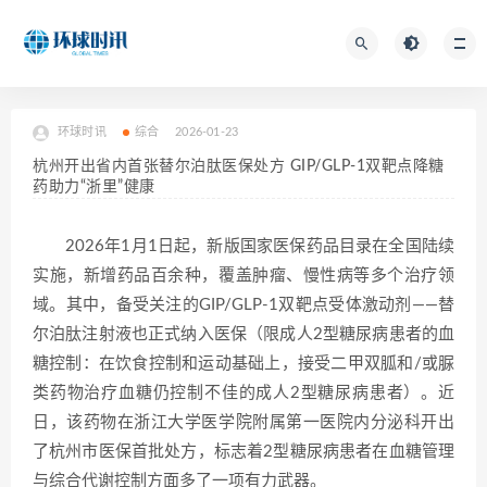
环球时讯
综合
2026-01-23
杭州开出省内首张替尔泊肽医保处方 GIP/GLP-1双靶点降糖
药助力“浙里”健康
2026年1月1日起，新版国家医保药品目录在全国陆续
实施，新增药品百余种，覆盖肿瘤、慢性病等多个治疗领
域。其中，备受关注的GIP/GLP-1双靶点受体激动剂——替
尔泊肽注射液也正式纳入医保（限成人2型糖尿病患者的血
糖控制：在饮食控制和运动基础上，接受二甲双胍和/或脲
类药物治疗血糖仍控制不佳的成人2型糖尿病患者）。近
日，该药物在浙江大学医学院附属第一医院内分泌科开出
了杭州市医保首批处方，标志着2型糖尿病患者在血糖管理
与综合代谢控制方面多了一项有力武器。