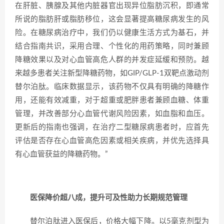
在肝脏、胰腺及其他内脏器官出现异位脂肪沉积，即通常
所说的脂肪肝或脂肪移位，这会显著提高糖尿病发生的风
险。在糖尿病治疗中，我们仍以健康生活方式为基石，并
结合指南共识，采用合理、个性化的用药策略，同时兼顾
降糖效果以及对心血管高危人群的并发症延缓和预防。越
来越多患者关注新型降糖药物，如GIP/GLP-1双靶点激动剂
替尔泊肽。临床数据显示，该药物不仅具有明确的降糖作
用，还能有效减重，对于超重或肥胖患者兼顾血糖、体重
管理，并改善部分心血管代谢风险因素，如血脂和血压。
更新后的指南也强调，在治疗二型糖尿病患者时，应首先
评估是否存在心血管高危因素或相关疾病，并优先选择具
有心血管获益的降糖药物。”
医保降价超八成，提升可及性助力长期规范管理
替尔泊肽进入医保后，价格大幅下降。以5毫克剂型为