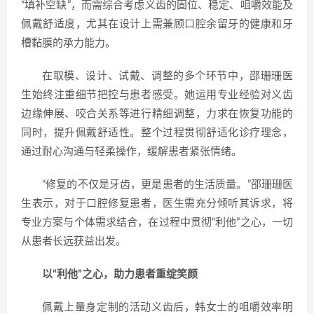
“填补空缺”，而需综合考虑义齿的固位、稳定、咀嚼效能及
佩戴舒适度，尤其在设计上需兼顾口腔余留牙的健康和牙
槽黏膜的承力能力。
在取模、设计、试戴、调整的多个环节中，邵珊珊医
生始终注重细节把控与患者感受。她运用专业经验对义齿
边缘伸展、咬合关系等进行精细调整，力求在恢复功能的
同时，提升佩戴舒适性。整个过程贯彻舒适化诊疗理念，
通过耐心沟通与轻柔操作，缓解患者紧张情绪。
“修复的不仅是牙齿，更是患者的生活质量。”邵珊珊医
生表示，对于口腔修复患者，医生需充分倾听其诉求，将
专业方案与个体需求结合，在过程中贯彻“利他”之心，一切
从患者长远获益出发。
以“利他”之心，助力患者重绽笑颜
佩戴上量身定制的活动义齿后，韩女士的咀嚼效率明