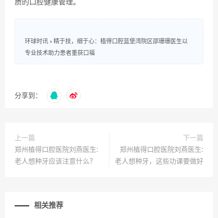
质的口腔健康管理。
环球时讯
»
精于技，细于心：植得口腔蓝堡湾院区邵珊珊医生以
专业技术助力患者重获口福
分享到：
上一篇
下一篇
郑州植得口腔医院刘燕医生:
郑州植得口腔医院刘燕医生:
老人想种牙应该注意什么？
老人想种牙，这些功课要做好
相关推荐