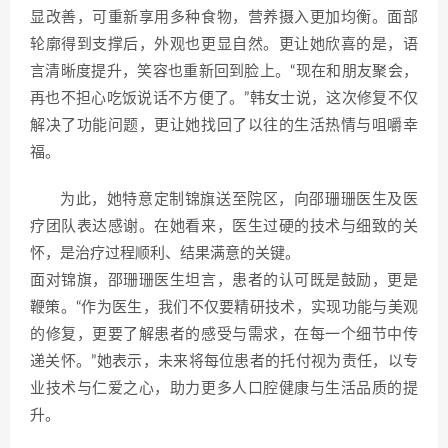
显改善，可重新享用多种食物，营养摄入更加均衡。面部
轮廓得到支撑后，外观也更显自然。更让她欣喜的是，语
言清晰度提升，笑容也重新回到脸上。“现在和朋友聚会，
再也不担心吃饭说话不方便了。”韩女士说，这次修复不仅
解决了功能问题，更让她找回了以往的生活热情与咀嚼幸
福。
为此，她特意定制锦旗送至院区，向邵珊珊医生及医
疗团队表达感谢。在她看来，医生过硬的技术与细致的关
怀，是治疗过程顺利、结果满意的关键。
面对锦旗，邵珊珊医生坦言，患者的认可既是鼓励，更是
鞭策。“作为医生，我们不仅要精研技术，实现功能与美观
的修复，更要了解患者的感受与需求，在每一个细节中传
递关怀。”她表示，未来将每位患者的托付视为责任，以专
业技术与仁爱之心，助力更多人口腔健康与生活品质的提
升。