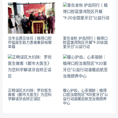
当专业遇见信任丨植得口腔
爱在金秋 护齿同行丨植得口
乔猛医生助力患者重获咀嚼
腔蓝堡湾院区开展“9·20全国
幸福
爱牙日”公益行动
正畸误区大扫除：罗欣医生
暖心护齿，心系银龄｜植得
做客《都市大医生》为您科
口腔汝南院区“920爱牙日”公
学解读牙齿矫正误区
益行动温暖启航至汝南颐养
中心