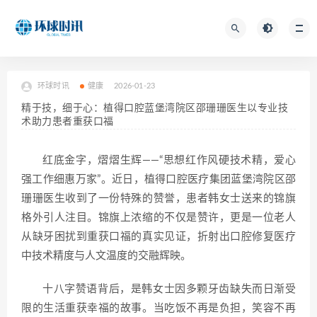
环球时讯
健康
2026-01-23
精于技，细于心：植得口腔蓝堡湾院区邵珊珊医生以专业技
术助力患者重获口福
红底金字，熠熠生辉——“思想红作风硬技术精，爱心
强工作细惠万家”。近日，植得口腔医疗集团蓝堡湾院区邵
珊珊医生收到了一份特殊的赞誉，患者韩女士送来的锦旗
格外引人注目。锦旗上浓缩的不仅是赞许，更是一位老人
从缺牙困扰到重获口福的真实见证，折射出口腔修复医疗
中技术精度与人文温度的交融辉映。
十八字赞语背后，是韩女士因多颗牙齿缺失而日渐受
限的生活重获幸福的故事。当吃饭不再是负担，笑容不再