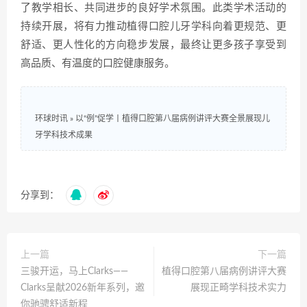
了教学相长、共同进步的良好学术氛围。此类学术活动的
持续开展，将有力推动植得口腔儿牙学科向着更规范、更
舒适、更人性化的方向稳步发展，最终让更多孩子享受到
高品质、有温度的口腔健康服务。
环球时讯
»
以“例”促学丨植得口腔第八届病例讲评大赛全景展现儿
牙学科技术成果
分享到：
上一篇
下一篇
三骏开运，马上Clarks——
植得口腔第八届病例讲评大赛
Clarks呈献2026新年系列，邀
展现正畸学科技术实力
你驰骋舒适新程