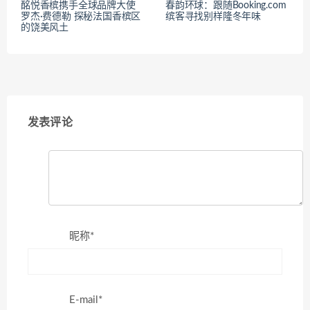
酩悦香槟携手全球品牌大使
春韵环球：跟随Booking.com
罗杰·费德勒 探秘法国香槟区
缤客寻找别样隆冬年味
的饶美风土
发表评论
昵称*
E-mail*