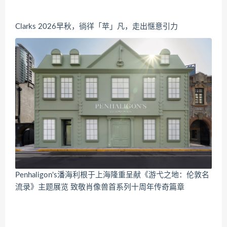
Clarks 2026早秋，徜徉「苹」凡，走出惬意引力
Penhaligon's潘海利根于上海隆重呈献《游弋之地：伦敦名
流录》主题展览 致敬肖像兽首系列十周年传奇篇章