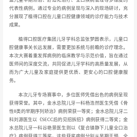
盖儿童早期矫治、舒适化治疗、全口疾病管理等多维度的
代表性病例。通过专业的病例呈现与深入的现场研讨，充
分展现了植得口腔在儿童口腔健康领域的诊疗能力与技术
成果。
植得口腔医疗集团儿牙学科总监张梦圆表示，儿童口
腔健康事关长远发展，需要更加系统与前瞻的诊疗理念。
本次大赛着重发挥病例的临床教学与示范价值，旨在通过
医师间的深度交流，共同促进儿牙学科的高质量发展，从
而为广大儿童及家庭提供更优质、更安心的口腔健康服
务。
本次儿牙专场赛事中，多位医师凭借出色的病例呈现
获得荣誉。其中，金水总院儿牙一科杨浩然医生凭借《骨
性II类的早期序列矫治》病例荣获一等奖；金水总院儿牙二
科刘源医生以《SECC后的见招拆招》病例获得二等奖；金
水总院儿牙一科谷艳景医生则以《复合镇静下儿童全口治
疗》病例获得三等奖。这些获奖病例分别从早期干预、全