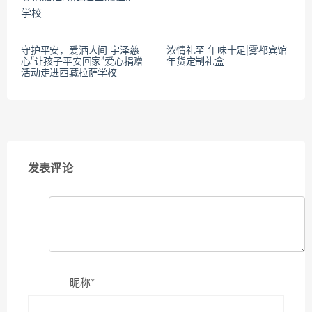
守护平安，爱洒人间 宇泽慈
浓情礼至 年味十足|雾都宾馆
心“让孩子平安回家”爱心捐赠
年货定制礼盒
活动走进西藏拉萨学校
发表评论
昵称*