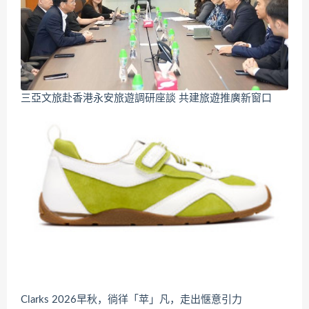
三亞文旅赴香港永安旅遊調研座談 共建旅遊推廣新窗口
Clarks 2026早秋，徜徉「苹」凡，走出惬意引力