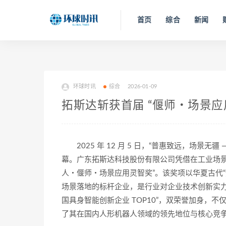
首页
综合
新闻
环球时讯
综合
2026-01-09
拓斯达斩获首届 “偃师・场景应
2025 年 12 月 5 日，“普惠致远，场景
幕。广东拓斯达科技股份有限公司凭借在工业场景
人・偃师・场景应用灵智奖”。该奖项以华夏古代
场景落地的标杆企业，是行业对企业技术创新实力与
国具身智能创新企业 TOP10”，双荣誉加身，
了其在国内人形机器人领域的领先地位与核心竞