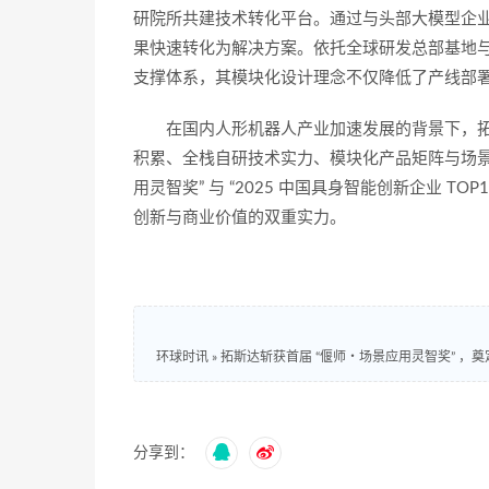
研院所共建技术转化平台。通过与头部大模型企业
果快速转化为解决方案。依托全球研发总部基地
支撑体系，其模块化设计理念不仅降低了产线部
在国内人形机器人产业加速发展的背景下，拓斯
积累、全栈自研技术实力、模块化产品矩阵与场景
用灵智奖” 与 “2025 中国具身智能创新企业 
创新与商业价值的双重实力。
环球时讯
»
拓斯达斩获首届 “偃师・场景应用灵智奖” ，
分享到：