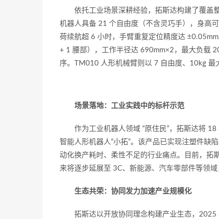
依托工业场景深耕经验，拓斯达构建了覆盖整
机器人具备 21 个自由度（不含灵巧手），身高可在 
荷续航超 6 小时，手臂重复定位精度达 ±0.05mm。
+ 1 腰部），工作半径达 690mm×2，最大负载
序。TM010 人形机械臂则以 7 自由度、10k
场景落地：工业实践中的标杆示范
作为工业机器人领域 “原住民”，拓斯达将 
智能人形机器人“小拓”。该产品已实现注塑件缺
动化换产耗时、柔性不足的行业痛点。目前，拓
来将逐步延展至 3C、新能源、汽车零部件等领
生态共荣：协同发力加速产业规模化
拓斯达以开放协同理念构建产业生态，2025 