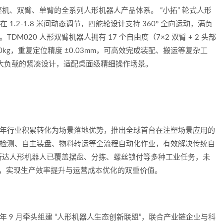
机、双臂、单臂的全系列人形机器人产品体系。 “小拓” 轮式人形
1.2-1.8 米间动态调节，四舵轮设计支持 360° 全向运动，满负
TDM020 人形双臂机器人拥有 17 个自由度（7×2 双臂 + 2 头部
 20kg，重复定位精度 ±0.03mm，可高效完成装配、搬运等复杂工
g 最大负载的紧凑设计，适配桌面级精细操作场景。
18 年行业积累转化为场景落地优势，推出全球首台在注塑场景应用的
陷检测、自主装盘、物料转运等全流程自动化作业，有效解决传统自
斯达人形机器人已覆盖摆盘、分拣、螺丝锁付等多种工业任务，未
域，实现生产效率提升与运营成本优化的双重价值。
年 9 月牵头组建 “人形机器人生态创新联盟”，联合产业链企业与科