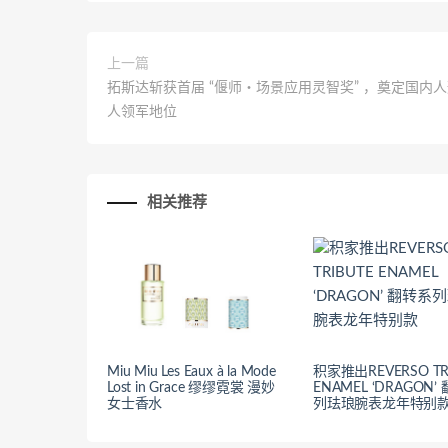
上一篇
拓斯达斩获首届 “偃师・场景应用灵智奖” ，奠定国内
人领军地位
相关推荐
Miu Miu Les Eaux à la Mode
积家推出REVERSO TR
Lost in Grace 缪缪霓裳 漫妙
ENAMEL ‘DRAGON’
女士香水
列珐琅腕表龙年特别