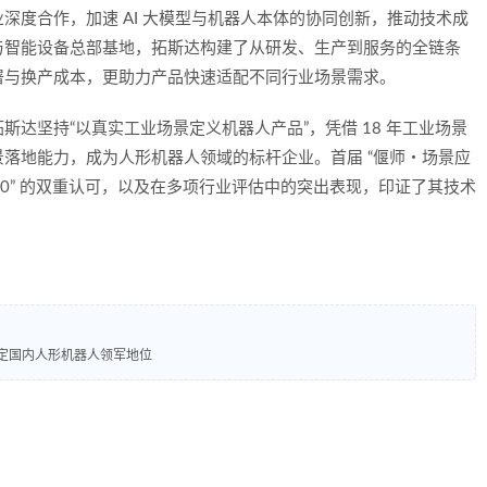
深度合作，加速 AI 大模型与机器人本体的协同创新，推动技术成
与智能设备总部基地，拓斯达构建了从研发、生产到服务的全链条
署与换产成本，更助力产品快速适配不同行业场景需求。
达坚持“以真实工业场景定义机器人产品”，凭借 18 年工业场景
落地能力，成为人形机器人领域的标杆企业。首届 “偃师・场景应
TOP10” 的双重认可，以及在多项行业评估中的突出表现，印证了其技术
奠定国内人形机器人领军地位