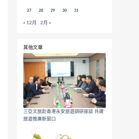
27
28
29
30
31
« 12月
2月 »
其他文章
三亞文旅赴香港永安旅遊調研座談 共建
旅遊推廣新窗口