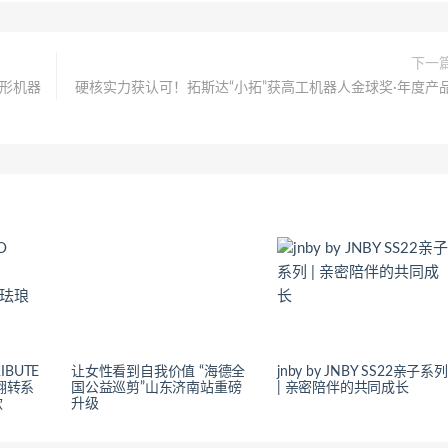
下一
人形机器
硬核实力获认可！拓斯达“小拓”获高工机器人金球奖·年度产
IBUTE
让女性看到自我价值 “海德全
jnby by JNBY SS22亲子系列
 翻转系
国公益巡剪”山东济南站重磅
| 亲密陪伴的共同成长
款
升级